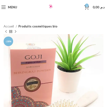
0
MENU
0,00
د.م.
Accueil
Produits cosmétiques bio
-28%