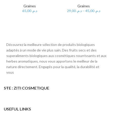
Graines
Graines
65,00
د.م.
29,00
د.م.
–
45,00
د.م.
Découvrez la meilleure sélection de produits biologiques
adaptés à un mode de vie plus sain. Des fruits secs et des
superaliments biologiques aux cosmétiques nourrissants et aux
herbes aromatiques, nous vous apportons le meilleur de la
nature directement. Engagés pour la qualité, la durabilité et
vous
STE : ZITI COSMETIQUE
USEFUL LINKS