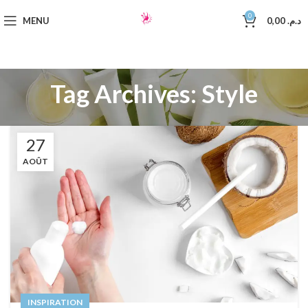
0
MENU
0,00
د.م.
Tag Archives: Style
27
AOÛT
INSPIRATION