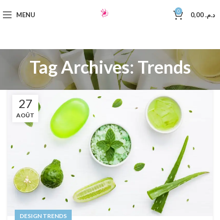
0
MENU
0,00
د.م.
Tag Archives: Trends
27
AOÛT
DESIGN TRENDS