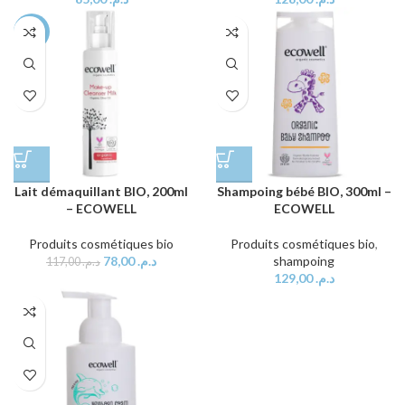
-33%
Lait démaquillant BIO, 200ml
Shampoing bébé BIO, 300ml –
– ECOWELL
ECOWELL
Produits cosmétiques bio
Produits cosmétiques bio
,
78,00
د.م.
shampoing
117,00
د.م.
129,00
د.م.