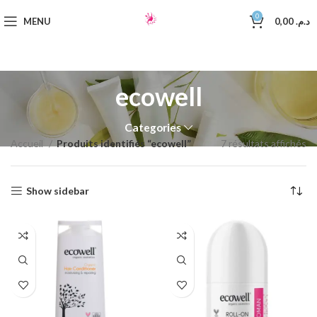
0
MENU
0,00
د.م.
ecowell
Categories
Accueil
Produits identifiés “ecowell”
7 résultats affichés
Show sidebar