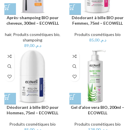
Après-shampoing BIO pour
Déodorant à bille BIO pour
cheveux, 300ml – ECOWELL
Femmes, 75ml – ECOWELL
hair
,
Produits cosmétiques bio
,
Produits cosmétiques bio
shampoing
85,00
د.م.
89,00
د.م.
Déodorant à bille BIO pour
Gel d’aloe vera BIO, 200ml –
Hommes, 75ml – ECOWELL
ECOWELL
Produits cosmétiques bio
Produits cosmétiques bio
85,00
د.م.
128,00
د.م.