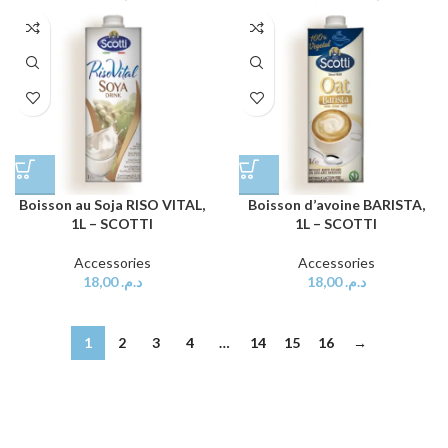
Boisson au Soja RISO VITAL,
Boisson d’avoine BARISTA,
1L – SCOTTI
1L – SCOTTI
Accessories
Accessories
18,00
د.م.
18,00
د.م.
1
2
3
4
…
14
15
16
→