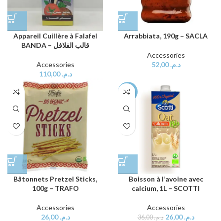
Appareil Cuillère à Falafel
Arrabbiata, 190g – SACLA
BANDA – قالب الفلافل
Accessories
Accessories
52,00
د.م.
110,00
د.م.
-28%
Bâtonnets Pretzel Sticks,
Boisson à l’avoine avec
100g – TRAFO
calcium, 1L – SCOTTI
Accessories
Accessories
26,00
د.م.
26,00
د.م.
36,00
د.م.