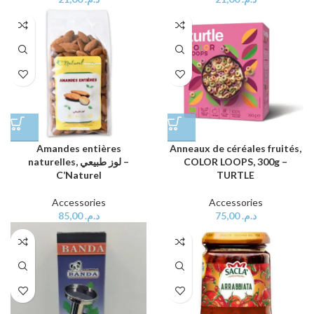
Amandes entières
Anneaux de céréales fruités,
naturelles, لوز طبيعي –
COLOR LOOPS, 300g –
C’Naturel
TURTLE
Accessories
Accessories
85,00
د.م.
75,00
د.م.