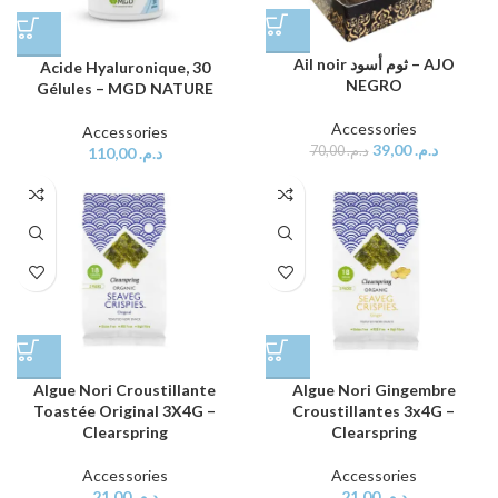
Ail noir ثوم أسود – AJO
Acide Hyaluronique, 30
NEGRO
Gélules – MGD NATURE
Accessories
Accessories
39,00
د.م.
70,00
د.م.
110,00
د.م.
Algue Nori Gingembre
Algue Nori Croustillante
Croustillantes 3x4G –
Toastée Original 3X4G –
Clearspring
Clearspring
Accessories
Accessories
21,00
د.م.
21,00
د.م.