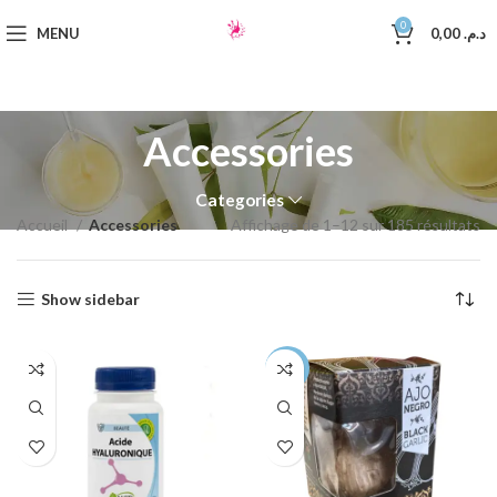
0
MENU
0,00
د.م.
Accessories
Categories
Accueil
Accessories
Affichage de 1–12 sur 185 résultats
Show sidebar
-44%