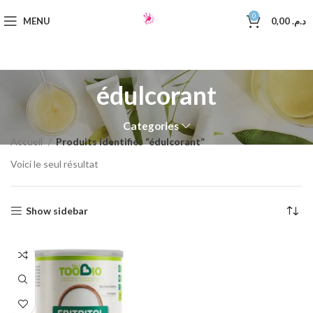
0
MENU
0,00
د.م.
édulcorant
Categories
Accueil
Produits identifiés “édulcorant”
Voici le seul résultat
Show sidebar