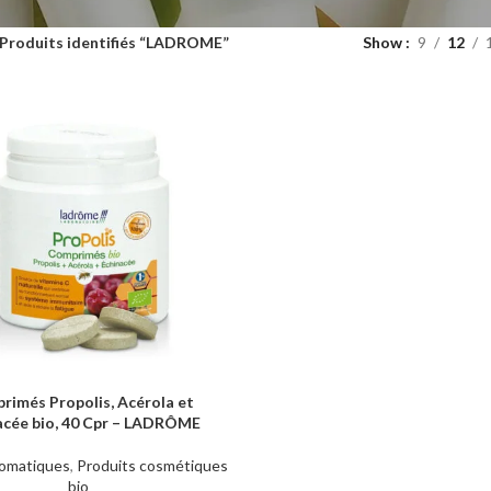
Produits identifiés “LADROME”
Show
9
12
rimés Propolis, Acérola et
AU PANIER
acée bio, 40 Cpr – LADRÔME
omatiques
,
Produits cosmétiques
bio