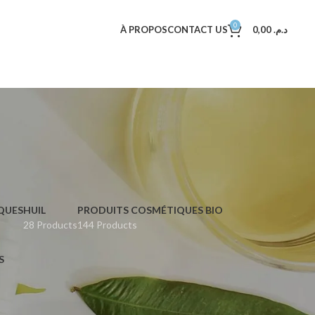
0
À PROPOS
CONTACT US
0,00
د.م.
QUES
HUIL
PRODUITS COSMÉTIQUES BIO
28 Products
144 Products
S