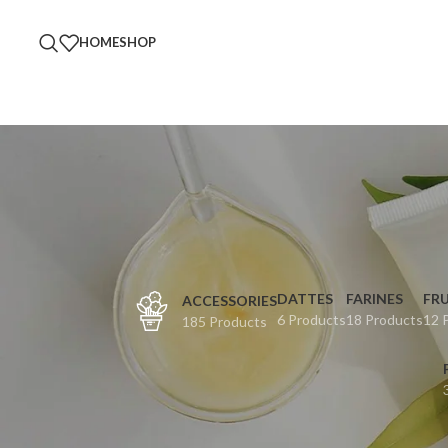
HOME
SHOP
DATTES
FARINES
FRU
ACCESSORIES
6 Products
18 Products
12 
185 Products