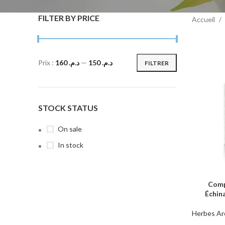
FILTER BY PRICE
Accueil
Prix :
د.م. 160
—
د.م. 150
FILTRER
STOCK STATUS
On sale
In stock
Comp
AJOUTER 
Échin
Herbes Ar