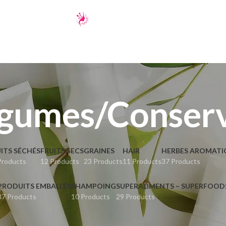
gumes/Conser
ITS SÉCHÉS
FRUITS SECS
GRAINES
HAIR
HERBES AROMATI
Products
12 Products
23 Products
11 Products
37 Products
PRODUITS EMBALLÉS
SHAMPOING
SUPERALIMENTS – SUPERFOOD
37 Products
10 Products
29 Products