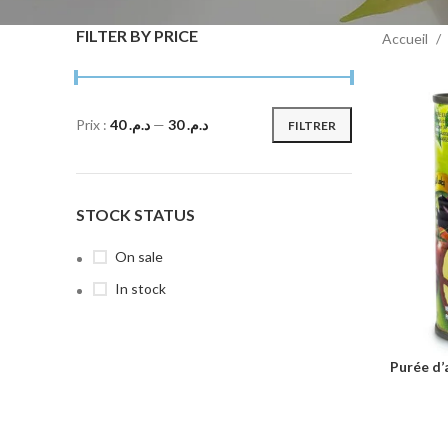
FILTER BY PRICE
Accueil
Prix :
د.م. 40
—
د.م. 30
FILTRER
STOCK STATUS
On sale
In stock
Purée d’auber
AJOUTER 