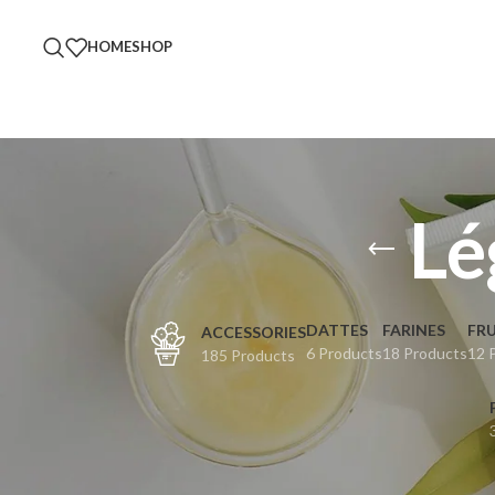
HOME
SHOP
Lé
DATTES
FARINES
FRU
ACCESSORIES
6 Products
18 Products
12 
185 Products