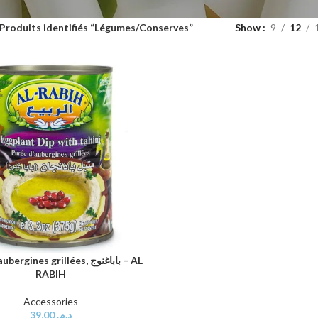
Produits identifiés “Légumes/Conserves”
Show
9
12
gines grillées, باباغنوج – AL
AU PANIER
RABIH
Accessories
39,00
د.م.