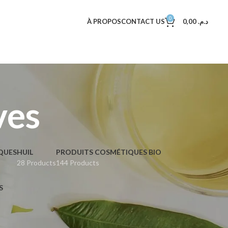
0
À PROPOS
CONTACT US
0,00
د.م.
ves
QUES
HUIL
PRODUITS COSMÉTIQUES BIO
28 Products
144 Products
S