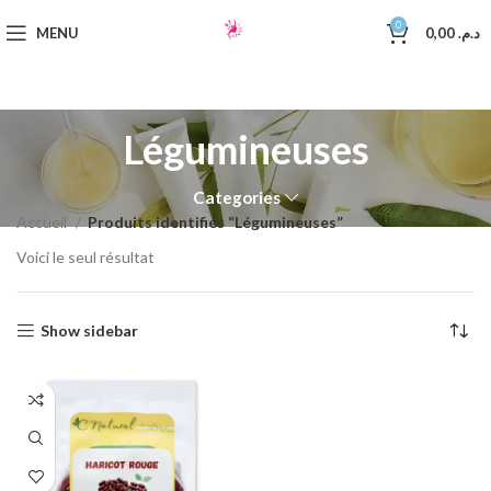
0
MENU
0,00
د.م.
Légumineuses
Categories
Accueil
Produits identifiés “Légumineuses”
Voici le seul résultat
Show sidebar