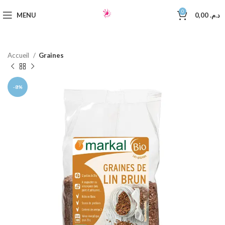
0
MENU
0,00
د.م.
Accueil
Graines
-8%