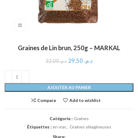
Click to enlarge
Graines de Lin brun, 250g – MARKAL
29,50
د.م.
32,00
د.م.
AJOUTER AU PANIER
Compare
Add to wishlist
Catégorie :
Graines
Étiquettes :
en vrac
,
Graines oléagineuses
Share: