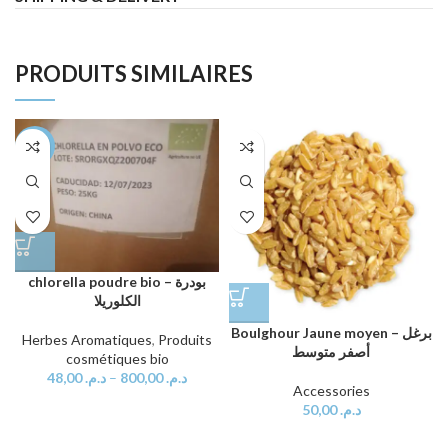
PRODUITS SIMILAIRES
-75%
chlorella poudre bio – بودرة
الكلوريلا
Boulghour Jaune moyen – برغل
Herbes Aromatiques
,
Produits
أصفر متوسط
cosmétiques bio
48,00
د.م.
–
800,00
د.م.
Accessories
50,00
د.م.