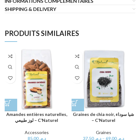
INFORMATIONS COMPLÉMENTAIRES
SHIPPING & DELIVERY
PRODUITS SIMILAIRES
Amandes entières naturelles,
Graines de chia noir, شيا سوداء
لوز طبيعي – C’Naturel
– C’Naturel
Accessories
Graines
85,00
د.م.
37,50
د.م.
–
69,00
د.م.