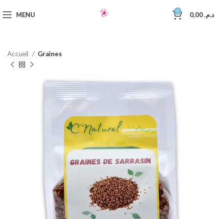
0
MENU
0,00
د.م.
Accueil
Graines