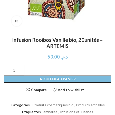
Click to enlarge
Infusion Rooibos Vanille bio, 20unités –
ARTEMIS
53,00
د.م.
AJOUTER AU PANIER
Compare
Add to wishlist
Catégories :
Produits cosmétiques bio
,
Produits emballés
Étiquettes :
emballes
,
Infusions et Tisanes