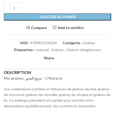
AJOUTER AU PANIER
Compare
Add to wishlist
UGS :
9700431528224
Catégorie :
Graines
Étiquettes :
cnatural
,
Graines
,
Graines oléagineuses
Share:
DESCRIPTION
Mix graines, مزيج البذور – C’Naturel
une combinaison nutritive et délicieuse de graines de chia, graines
de tournesol, graines de citrouille, graines de sésame et graines de
lin. Ce mélange polyvalent est parfait pour enrichir votre
alimentation quotidienne avec des nutriments essentiels.