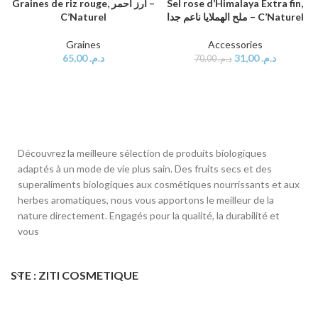
Graines de riz rouge, أرز أحمر –
Sel rose d’Himalaya Extra fin,
C’Naturel
ملح الهملايا ناعم جدا – C’Naturel
Graines
Accessories
65,00
د.م.
31,00
د.م.
70,00
د.م.
Découvrez la meilleure sélection de produits biologiques
adaptés à un mode de vie plus sain. Des fruits secs et des
superaliments biologiques aux cosmétiques nourrissants et aux
herbes aromatiques, nous vous apportons le meilleur de la
nature directement. Engagés pour la qualité, la durabilité et
vous
STE : ZITI COSMETIQUE