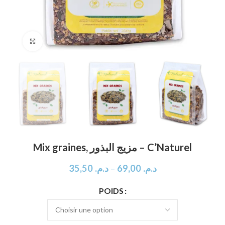
Click to enlarge
Mix graines, مزيج البذور – C’Naturel
35,50
د.م.
–
69,00
د.م.
POIDS