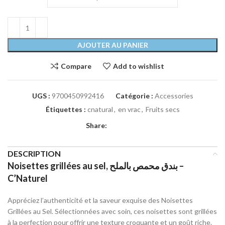
AJOUTER AU PANIER
Compare
Add to wishlist
UGS :
9700450992416
Catégorie :
Accessories
Étiquettes :
cnatural
,
en vrac
,
Fruits secs
Share:
DESCRIPTION
Noisettes grillées au sel, بندق محمص بالملح –
C’Naturel
Appréciez l’authenticité et la saveur exquise des Noisettes
Grillées au Sel. Sélectionnées avec soin, ces noisettes sont grillées
à la perfection pour offrir une texture croquante et un goût riche.