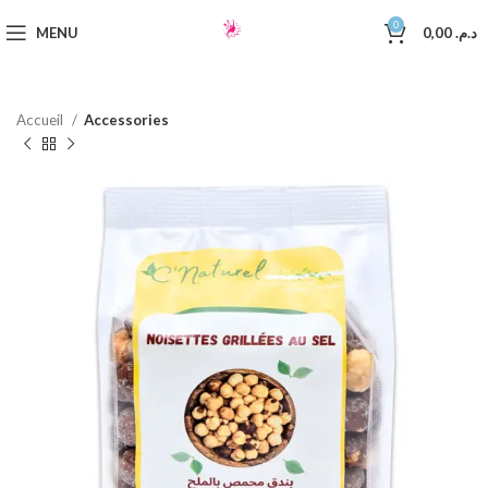
0
MENU
0,00
د.م.
Accueil
Accessories