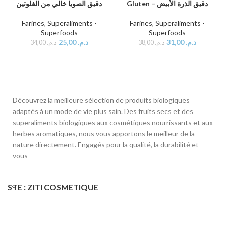
دقيق الصويا خالي من الغلوتين
Gluten – دقيق الذرة الأبيض
Farines
,
Superaliments -
Farines
,
Superaliments -
Superfoods
Superfoods
25,00
د.م.
31,00
د.م.
34,00
د.م.
38,00
د.م.
Découvrez la meilleure sélection de produits biologiques
adaptés à un mode de vie plus sain. Des fruits secs et des
superaliments biologiques aux cosmétiques nourrissants et aux
herbes aromatiques, nous vous apportons le meilleur de la
nature directement. Engagés pour la qualité, la durabilité et
vous
STE : ZITI COSMETIQUE