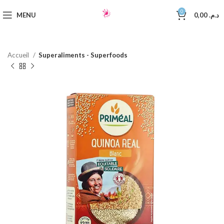
0
MENU
0,00
د.م.
Accueil
Superaliments - Superfoods