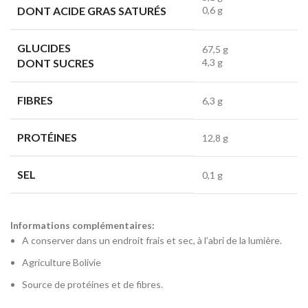
DONT ACIDE GRAS SATURÉS
0,6 g
GLUCIDES
67,5 g
DONT SUCRES
4,3 g
FIBRES
6,3 g
PROTÉINES
12,8 g
SEL
0,1 g
Informations complémentaires:
A conserver dans un endroit frais et sec, à l’abri de la lumière.
Agriculture Bolivie
Source de protéines et de fibres.