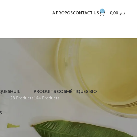
0
À PROPOS
CONTACT US
0,00
د.م.
QUES
HUIL
PRODUITS COSMÉTIQUES BIO
28 Products
144 Products
S