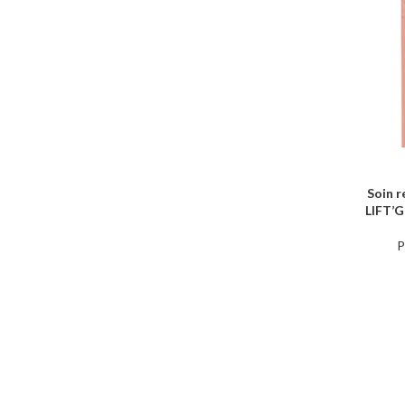
Soin r
AJOUTER 
LIFT’G
P