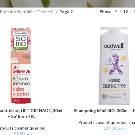
Produits identifiés “Crèmes”
Page 2
Show
9
12
sant éclat, LIFT’GRENADE, 30ml
Shampoing bébé BIO, 300ml 
AU PANIER
AJOUTER AU PANIER
– So’ Bio ETIC
Produits cosmétiques bio
,
sh
roduits cosmétiques bio
129,00
د.م.
159,50
د.م.