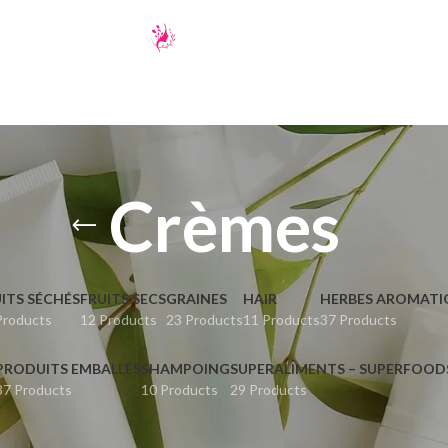
Crèmes
ITS SÉCHÉS
FRUITS SECS
GRAINES
HAIR
HERBES AROMATI
Products
12 Products
23 Products
11 Products
37 Products
PRODUITS EMBALLÉS
SHAMPOING
SUPERALIMENTS – SUPERFOOD
37 Products
10 Products
29 Products