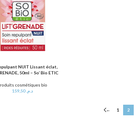
epulpant NUIT Lissant éclat,
AU PANIER
RENADE, 50ml – So’ Bio ETIC
roduits cosmétiques bio
159,50
د.م.
←
1
2