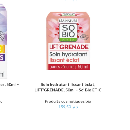
es, 50ml –
Soin hydratant lissant éclat,
AJOUTER AU PANIER
LIFT’GRENADE, 50ml – So’ Bio ETIC
io
Produits cosmétiques bio
159,50
د.م.