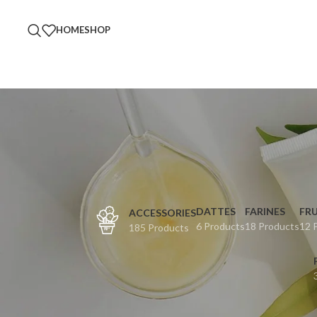
HOME
SHOP
DATTES
FARINES
FRU
ACCESSORIES
6 Products
18 Products
12 
185 Products