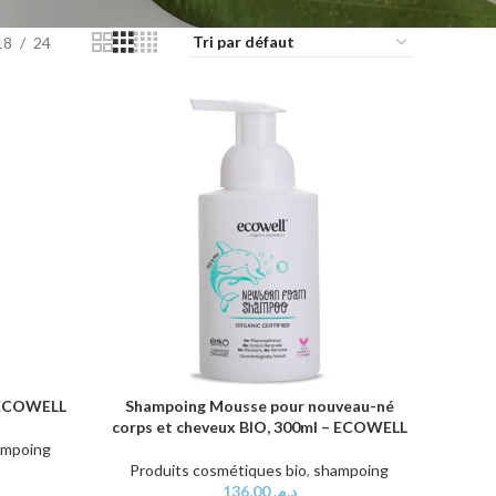
18
24
– ECOWELL
Shampoing Mousse pour nouveau-né
AJOUTER AU PANIER
corps et cheveux BIO, 300ml – ECOWELL
ampoing
Produits cosmétiques bio
,
shampoing
136,00
د.م.