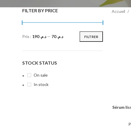
FILTER BY PRICE
Accueil
Prix :
د.م. 190
—
د.م. 70
FILTRER
STOCK STATUS
On sale
In stock
Sérum lis
AJOUTER 
P