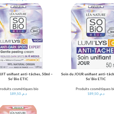
UIT unifiant anti-tâches, 50ml –
Soin du JOUR unifiant anti-tâch
AU PANIER
AJOUTER AU PANIER
So’ Bio ETIC
So’ Bio ETIC
roduits cosmétiques bio
Produits cosmétiques b
189,50
د.م.
189,50
د.م.