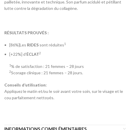
pailletée, innovante et technique. Son parfum acidulé et pétillant
lutte contre la dégradation du collagène.
RÉSULTATS PROUVÉS :
1
[86%]Les
RIDES
sont réduites
2
[+22%] d’
ÉCLAT
1
% de satisfaction : 21 femmes – 28 jours
2
Scorage clinique : 21 femmes – 28 jours.
Conseils d’utilisation:
Appliquez le matin et/ou le soir avant votre soin, sur le visage et le
cou parfaitement nettoyés.
INFORMATIONS COMPLÉMENTAIRES