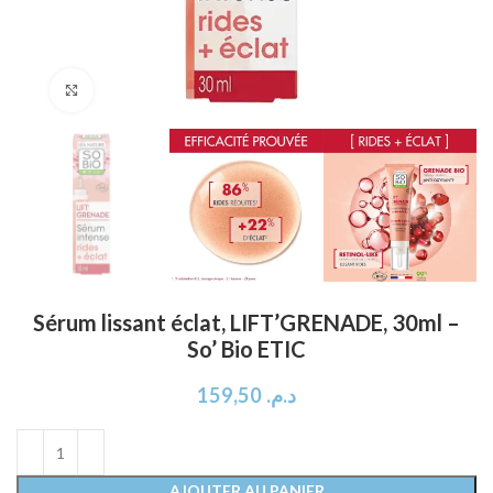
Click to enlarge
Sérum lissant éclat, LIFT’GRENADE, 30ml –
So’ Bio ETIC
159,50
د.م.
AJOUTER AU PANIER