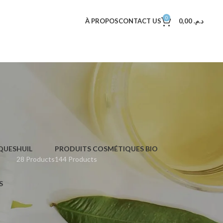
0
À PROPOS
CONTACT US
0,00
د.م.
QUES
HUIL
PRODUITS COSMÉTIQUES BIO
28 Products
144 Products
S