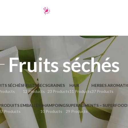
Fruits séchés
ITS SÉCHÉS
FRUITS SECS
GRAINES
HAIR
HERBES AROMATI
Products
12 Products
23 Products
11 Products
37 Products
PRODUITS EMBALLÉS
SHAMPOING
SUPERALIMENTS – SUPERFOOD
37 Products
10 Products
29 Products