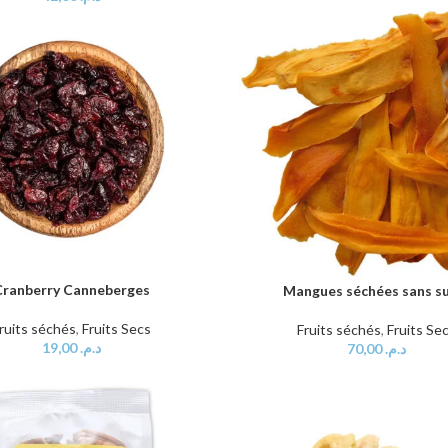
Cranberry Canneberges
AU PANIER
Mangues séchées sans s
AJOUTER AU PANIER
ruits séchés
,
Fruits Secs
Fruits séchés
,
Fruits Se
19,00
د.م.
70,00
د.م.