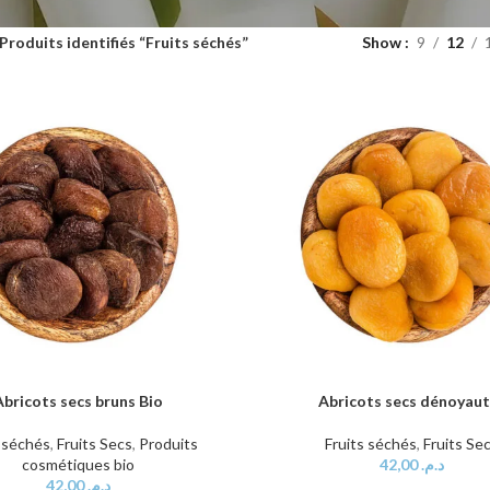
Produits identifiés “Fruits séchés”
Show
9
12
Abricots secs bruns Bio
Abricots secs dénoyau
AU PANIER
AJOUTER AU PANIER
s séchés
,
Fruits Secs
,
Produits
Fruits séchés
,
Fruits Se
cosmétiques bio
42,00
د.م.
42,00
د.م.