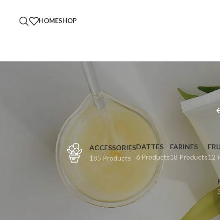
HOME
SHOP
DATTES
FARINES
FRU
ACCESSORIES
6 Products
18 Products
12 
185 Products