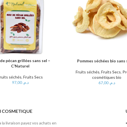
de pécan grillées sans sel –
AU PANIER
Pommes séchées bio sans 
AJOUTER AU PANIER
C’Naturel
Fruits séchés
,
Fruits Secs
,
Pr
ruits séchés
,
Fruits Secs
cosmétiques bio
97,00
د.م.
67,00
د.م.
ITI COSMETIQUE
 la livraison payez vos achats en