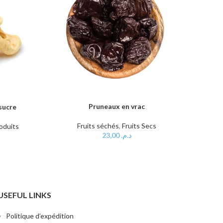
Pruneaux en vrac
AJOUTER AU PANIER
sucre
Fruits séchés
,
Fruits Secs
oduits
23,00
د.م.
USEFUL LINKS
Politique d’expédition