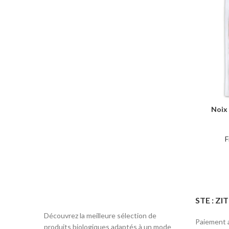
Noix 
AJOUTER 
F
STE : Z
Découvrez la meilleure sélection de
Paiement a
produits biologiques adaptés à un mode