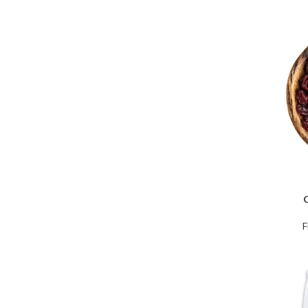
AJOUTER 
F