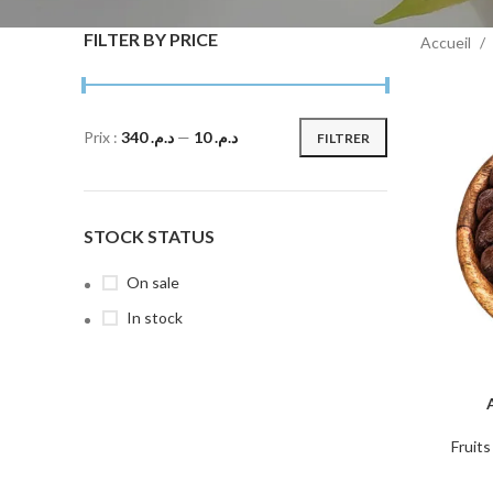
FILTER BY PRICE
Accueil
Prix :
د.م. 340
—
د.م. 10
FILTRER
STOCK STATUS
On sale
In stock
AJOUTER 
Fruit