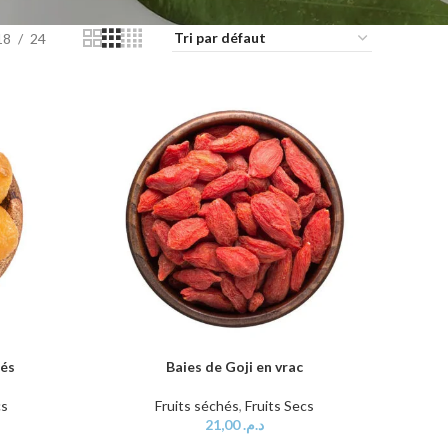
18
24
tés
Baies de Goji en vrac
AJOUTER AU PANIER
cs
Fruits séchés
,
Fruits Secs
21,00
د.م.