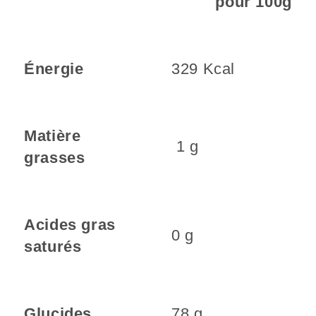
pour 100g
Énergie
329 Kcal
Matière
1 g
grasses
Acides gras
0 g
saturés
Glucides
78 g