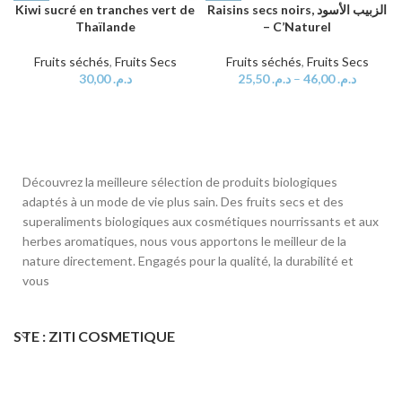
Kiwi sucré en tranches vert de
Raisins secs noirs, الزبيب الأسود
Thaïlande
– C’Naturel
Fruits séchés
,
Fruits Secs
Fruits séchés
,
Fruits Secs
30,00
د.م.
25,50
د.م.
–
46,00
د.م.
Découvrez la meilleure sélection de produits biologiques
adaptés à un mode de vie plus sain. Des fruits secs et des
superaliments biologiques aux cosmétiques nourrissants et aux
herbes aromatiques, nous vous apportons le meilleur de la
nature directement. Engagés pour la qualité, la durabilité et
vous
STE : ZITI COSMETIQUE