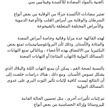
الغنية بالمواد المضادة للأكسدة وفيتامين سي.
تعتبر مضادات الأكسدة جزءًا من الوقاية من بعض أنواع
السرطان والوقاية من أمراض القلب والأوعية الدموية
والأمراض المختلفة المتعلقة بالشيخوخة.
لهذه الفاكهة عدة مزايا وقائية وخاصة أمراض المعدة
والمثانة والأسنان. وذلك لأن البروانثوسيانيدينات تمنع بعض
البكتيريا من الالتصاق بهذه الأعضاء ، وبالتالي تمنع التهابات
المسالك البولية (التهاب المثانة) أو التهابات المعدة.
بالنسبة لصحة الفم ، يمكن أن يمنع التهاب اللثة والبلاك الذي
يشكل تسوس الأسنان. ومع ذلك ، هناك دراسات خلصت إلى
أن النتائج ليست كافية لإثبات تأثير التوت البري على عدوى
المسالك البولية.
تم إثبات تأثيرات أخرى ، مثل تحسين الحالة العامة
للبروستاتا وإزالة الحساسية من بعض أنواع