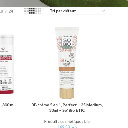
18
24
, 300 ml-
BB crème 5 en 1, Perfect – 25 Medium,
AJOUTER AU PANIER
30ml – So’ Bio ETIC
Produits cosmétiques bio
169,50
د.م.