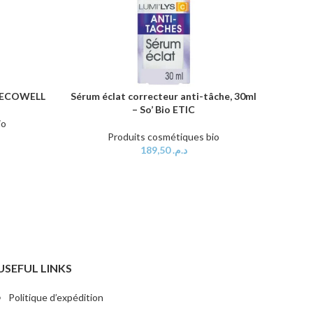
 – ECOWELL
Sérum éclat correcteur anti-tâche, 30ml
AJOUTER AU PANIER
– So’ Bio ETIC
io
Produits cosmétiques bio
189,50
د.م.
USEFUL LINKS
Politique d’expédition