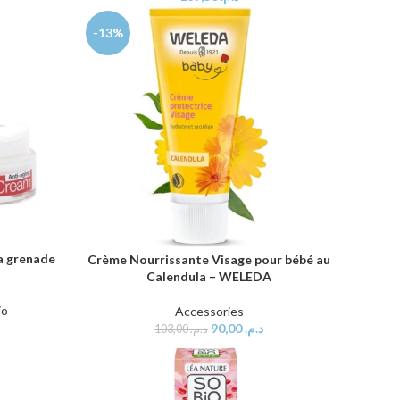
-13%
a grenade
Crème Nourrissante Visage pour bébé au
AJOUTER AU PANIER
Calendula – WELEDA
io
Accessories
90,00
د.م.
103,00
د.م.