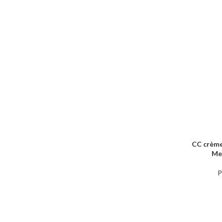
CC crème
AJOUTER 
Med
P