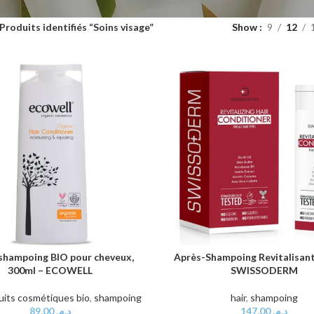
Produits identifiés “Soins visage”
Show
9
12
shampoing BIO pour cheveux,
Après-Shampoing Revitalisant
AU PANIER
AJOUTER AU PANIER
300ml – ECOWELL
SWISSODERM
uits cosmétiques bio
,
shampoing
hair
,
shampoing
89,00
د.م.
147,00
د.م.