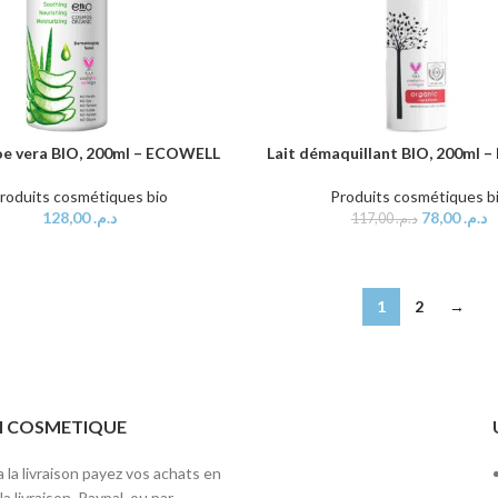
loe vera BIO, 200ml – ECOWELL
Lait démaquillant BIO, 200ml
AU PANIER
AJOUTER AU PANIER
roduits cosmétiques bio
Produits cosmétiques b
128,00
د.م.
78,00
د.م.
117,00
د.م.
1
2
→
ITI COSMETIQUE
 la livraison payez vos achats en
a livraison, Paypal, ou par