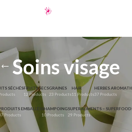
Soins visage
ITS SÉCHÉS
FRUITS SECS
GRAINES
HAIR
HERBES AROMATI
Products
12 Products
23 Products
11 Products
37 Products
PRODUITS EMBALLÉS
SHAMPOING
SUPERALIMENTS – SUPERFOOD
37 Products
10 Products
29 Products