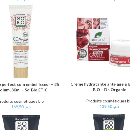
Crème hydratante anti-âge à l
AJOUTER AU PANIER
 perfect soin embellisseur – 25
AU PANIER
BIO – Dr. Organic
ium, 30ml – So’ Bio ETIC
Produits cosmétiques b
roduits cosmétiques bio
139,50
د.م.
169,50
د.م.