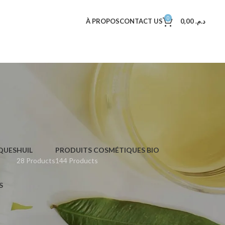
0
À PROPOS
CONTACT US
0,00
د.م.
QUES
HUIL
PRODUITS COSMÉTIQUES BIO
28 Products
144 Products
S