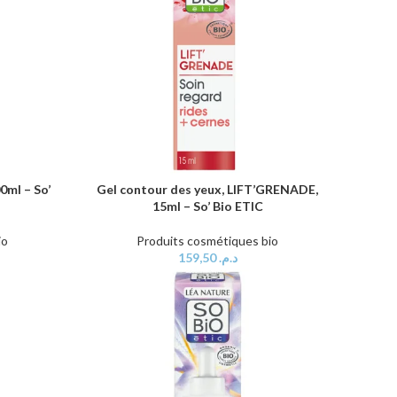
0ml – So’
Gel contour des yeux, LIFT’GRENADE,
AJOUTER AU PANIER
15ml – So’ Bio ETIC
io
Produits cosmétiques bio
159,50
د.م.