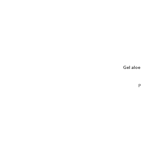
Gel aloe
AJOUTER 
P