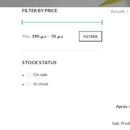
FILTER BY PRICE
Accueil
Prix :
د.م. 190
—
د.م. 70
FILTRER
STOCK STATUS
On sale
In stock
Après-
AJOUTER 
hair
,
Prod