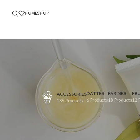
HOME
SHOP
DATTES
FARINES
FRU
ACCESSORIES
6 Products
18 Products
12 
185 Products