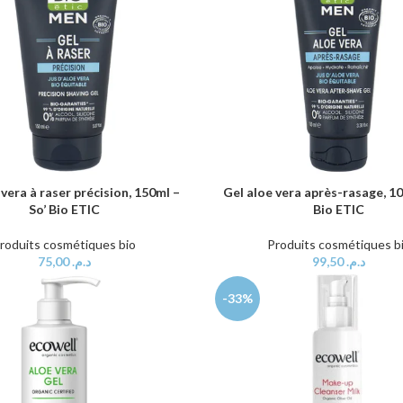
 vera à raser précision, 150ml –
Gel aloe vera après-rasage, 10
AU PANIER
AJOUTER AU PANIER
So’ Bio ETIC
Bio ETIC
roduits cosmétiques bio
Produits cosmétiques b
75,00
د.م.
99,50
د.م.
-33%