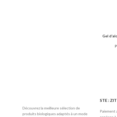
Gel d’a
AJOUTER 
P
STE : Z
Découvrez la meilleure sélection de
Paiement a
produits biologiques adaptés à un mode
espèces à l