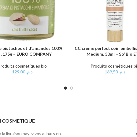
 pistaches et d’amandes 100%
CC crème perfect soin embellis
AU PANIER
AJOUTER AU PANIER
O, 175g – EURO COMPANY
Medium, 30ml – So’ Bio E
roduits cosmétiques bio
Produits cosmétiques b
129,00
د.م.
169,50
د.م.
ITI COSMETIQUE
 la livraison payez vos achats en