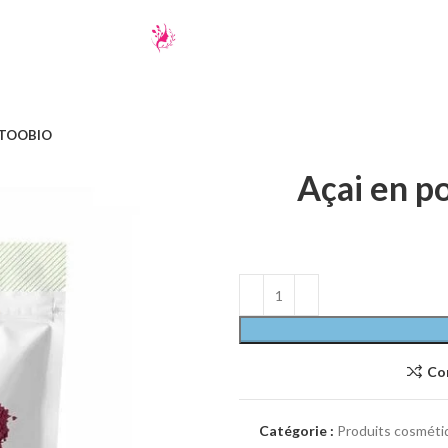
– TOOBIO
Açai en p
Co
Catégorie :
Produits cosméti