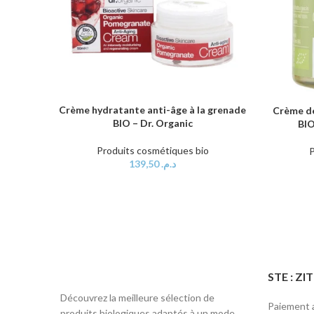
Crème hydratante anti-âge à la grenade
AJOUTER AU PANIER
Crème de
AJOUTER 
BIO – Dr. Organic
BI
Produits cosmétiques bio
P
139,50
د.م.
STE : Z
Découvrez la meilleure sélection de
Paiement a
produits biologiques adaptés à un mode