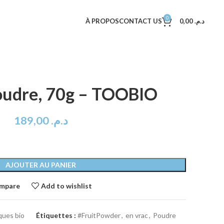
0
À PROPOS
CONTACT US
0,00
د.م.
oudre, 70g – TOOBIO
189,00
د.م.
AJOUTER AU PANIER
mpare
Add to wishlist
ques bio
Étiquettes :
#FruitPowder
,
en vrac
,
Poudre