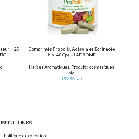
seur – 25
Comprimés Propolis, Acérola et Échinacée
Chi
AJOUTER AU PANIER
AJOUTER
TIC
bio, 40 Cpr – LADRÔME
io
Herbes Aromatiques
,
Produits cosmétiques
bio
159,50
د.م.
USEFUL LINKS
Politique d’expédition