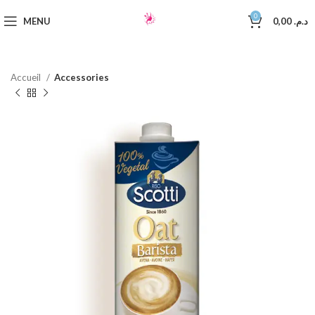
0
MENU
0,00
د.م.
Accueil
Accessories