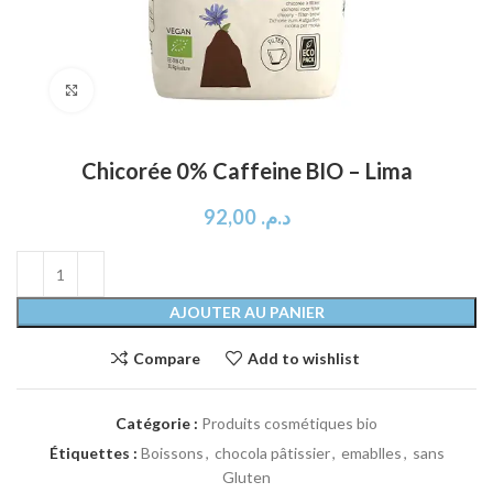
Click to enlarge
Chicorée 0% Caffeine BIO – Lima
92,00
د.م.
AJOUTER AU PANIER
Compare
Add to wishlist
Catégorie :
Produits cosmétiques bio
Étiquettes :
Boissons
,
chocola pâtissier
,
emablles
,
sans
Gluten