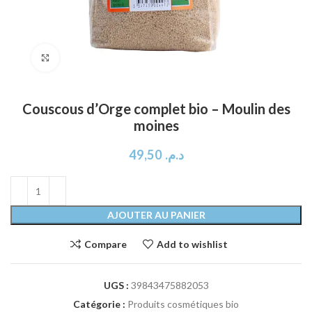
Click to enlarge
Couscous d’Orge complet bio – Moulin des
moines
49,50
د.م.
AJOUTER AU PANIER
Compare
Add to wishlist
UGS :
39843475882053
Catégorie :
Produits cosmétiques bio