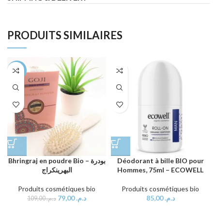
PRODUITS SIMILAIRES
-28%
Bhringraj en poudre Bio – بودرة
Déodorant à bille BIO pour
البهرينكراج
Hommes, 75ml – ECOWELL
Produits cosmétiques bio
Produits cosmétiques bio
79,00
د.م.
85,00
د.م.
109,00
د.م.