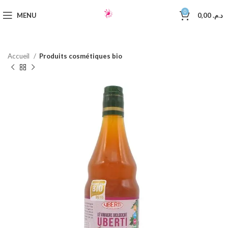
0
MENU
0,00
د.م.
Accueil
Produits cosmétiques bio