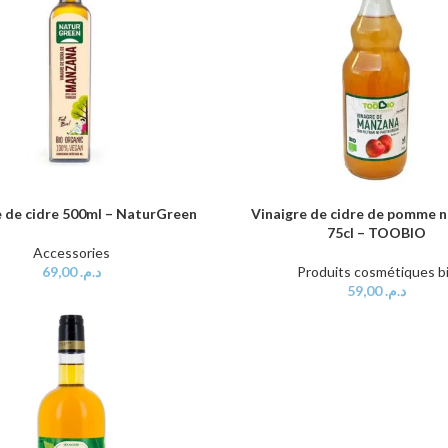
e de cidre 500ml – NaturGreen
Vinaigre de cidre de pomme no
AU PANIER
AJOUTER AU PANIER
75cl – TOOBIO
Accessories
69,00
د.م.
Produits cosmétiques b
59,00
د.م.