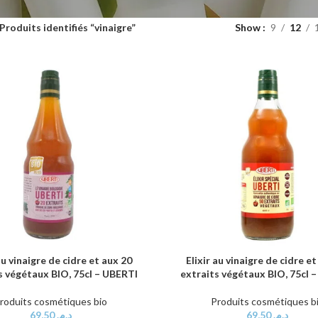
Produits identifiés “vinaigre”
Show
9
12
au vinaigre de cidre et aux 20
Elixir au vinaigre de cidre e
AU PANIER
AJOUTER AU PANIER
s végétaux BIO, 75cl – UBERTI
extraits végétaux BIO, 75cl 
roduits cosmétiques bio
Produits cosmétiques b
69,50
د.م.
69,50
د.م.