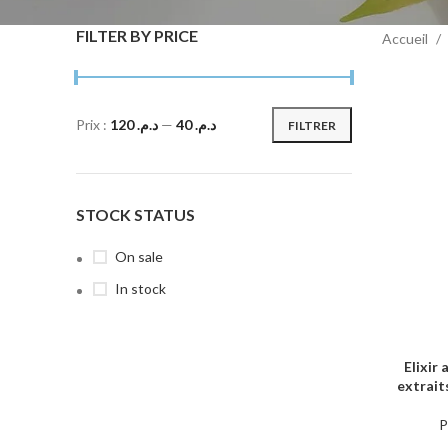
FILTER BY PRICE
Accueil
Prix :
د.م. 120
—
د.م. 40
FILTRER
STOCK STATUS
On sale
In stock
Elixir 
AJOUTER 
extrait
P