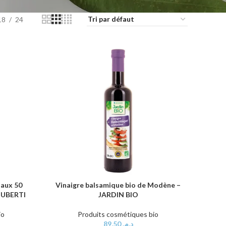
18
24
t aux 50
Vinaigre balsamique bio de Modène –
AJOUTER AU PANIER
– UBERTI
JARDIN BIO
io
Produits cosmétiques bio
89,50
د.م.