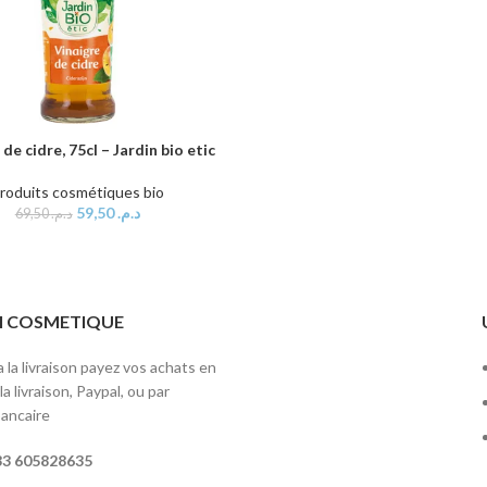
de cidre, 75cl – Jardin bio etic
AU PANIER
roduits cosmétiques bio
59,50
د.م.
69,50
د.م.
ITI COSMETIQUE
 la livraison payez vos achats en
a livraison, Paypal, ou par
ancaire
3 605828635