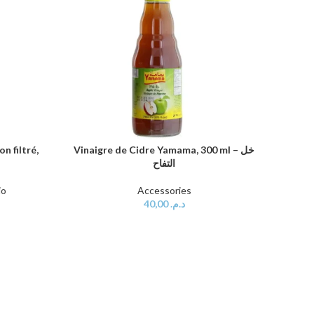
n filtré,
Vinaigre de Cidre Yamama, 300 ml – خل
AJOUTER AU PANIER
التفاح
io
Accessories
40,00
د.م.