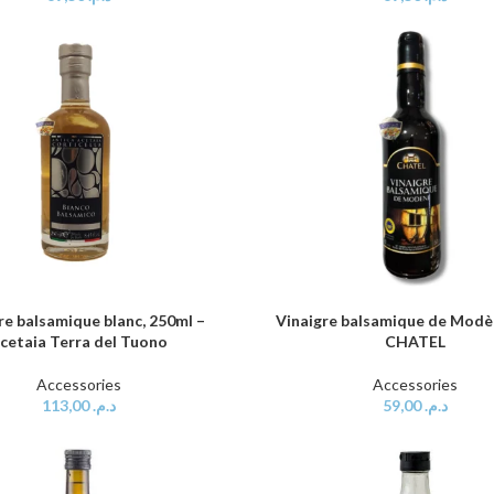
re balsamique blanc, 250ml –
Vinaigre balsamique de Modèn
AU PANIER
AJOUTER AU PANIER
cetaia Terra del Tuono
CHATEL
Accessories
Accessories
113,00
د.م.
59,00
د.م.