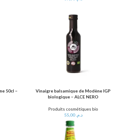
e 50cl –
Vinaigre balsamique de Modène IGP
AJOUTER AU PANIER
biologique – ALCE NERO
Produits cosmétiques bio
55,00
د.م.