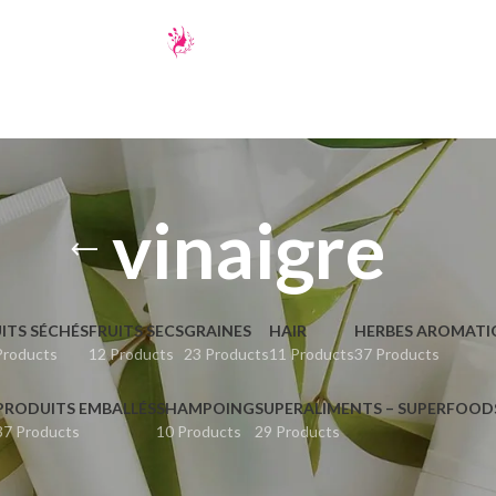
vinaigre
ITS SÉCHÉS
FRUITS SECS
GRAINES
HAIR
HERBES AROMATI
Products
12 Products
23 Products
11 Products
37 Products
PRODUITS EMBALLÉS
SHAMPOING
SUPERALIMENTS – SUPERFOOD
37 Products
10 Products
29 Products