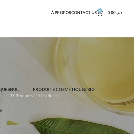
0
À PROPOS
CONTACT US
0,00
د.م.
QUES
HUIL
PRODUITS COSMÉTIQUES BIO
28 Products
144 Products
S