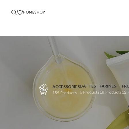
HOME
SHOP
DATTES
FARINES
FRU
ACCESSORIES
6 Products
18 Products
12 
185 Products