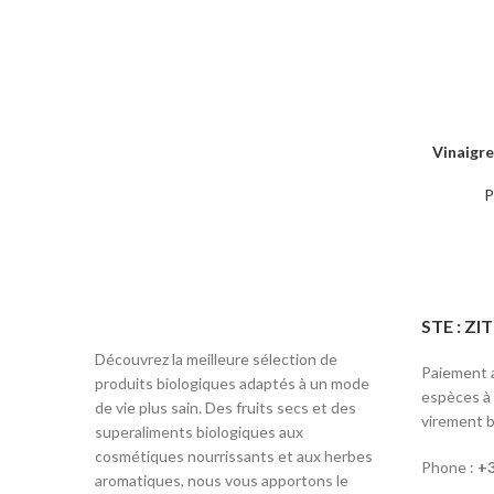
Vinaigre 
AJOUTER 
P
STE : Z
Découvrez la meilleure sélection de
Paiement a
produits biologiques adaptés à un mode
espèces à l
de vie plus sain. Des fruits secs et des
virement b
superaliments biologiques aux
cosmétiques nourrissants et aux herbes
Phone :
+3
aromatiques, nous vous apportons le