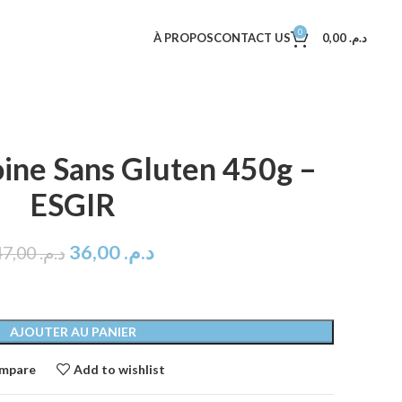
0
À PROPOS
CONTACT US
0,00
د.م.
oine Sans Gluten 450g –
ESGIR
36,00
د.م.
47,00
د.م.
AJOUTER AU PANIER
mpare
Add to wishlist