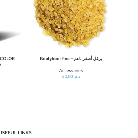
, COLOR
Boulghour fine – برغل أصفر ناعم
AJOUTER AU PANIER
AJOUTER
E
Accessories
50,00
د.م.
USEFUL LINKS