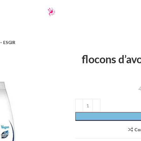
 – ESGIR
flocons d’av
Co