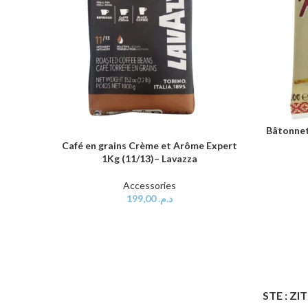
Bâtonnet
AJOUTER 
Café en grains Crème et Arôme Expert
AJOUTER AU PANIER
1Kg (11/13)– Lavazza
Accessories
199,00
د.م.
STE : Z