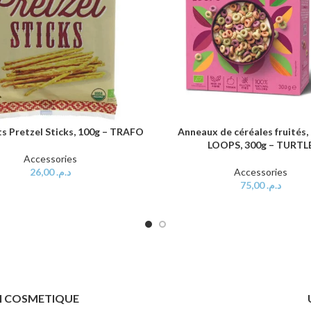
s Pretzel Sticks, 100g – TRAFO
Anneaux de céréales fruités
AU PANIER
AJOUTER AU PANIER
LOOPS, 300g – TURTL
Accessories
26,00
د.م.
Accessories
75,00
د.م.
ITI COSMETIQUE