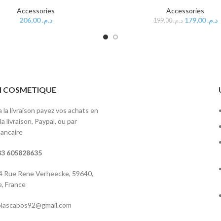
Accessories
Accessories
206,00
د.م.
179,00
د.م.
199,00
د.م.
ITI COSMETIQUE
 la livraison payez vos achats en
a livraison, Paypal, ou par
ancaire
3 605828635
 4 Rue Rene Verheecke, 59640,
, France
colascabos92@gmail.com