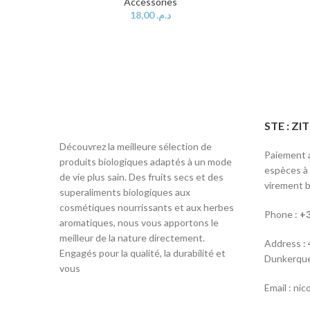
Accessories
18,00
د.م.
STE : Z
Découvrez la meilleure sélection de
Paiement a
produits biologiques adaptés à un mode
espèces à l
de vie plus sain. Des fruits secs et des
virement b
superaliments biologiques aux
cosmétiques nourrissants et aux herbes
Phone :
+3
aromatiques, nous vous apportons le
meilleur de la nature directement.
Address :
Engagés pour la qualité, la durabilité et
Dunkerque
vous
Email : ni