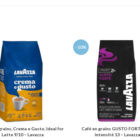
-10%
grains, Crema e Gusto, Ideal for
Café en grains GUSTO FORT
AU PANIER
AJOUTER AU PANIER
Latte 9/10 – Lavazza
intensité 13 – Lavazz