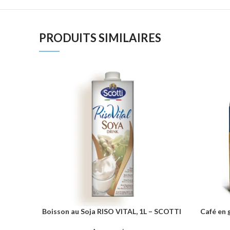
PRODUITS SIMILAIRES
Boisson au Soja RISO VITAL, 1L – SCOTTI
Café en 
AJOUTER AU PANIER
AJOUTER 