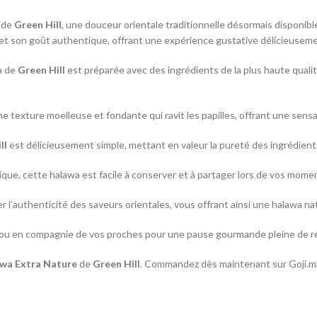
de
Green Hill
, une douceur orientale traditionnelle désormais disponib
 et son goût authentique, offrant une expérience gustative délicieusem
a de
Green Hill
est préparée avec des ingrédients de la plus haute quali
e texture moelleuse et fondante qui ravit les papilles, offrant une sensa
ll
est délicieusement simple, mettant en valeur la pureté des ingrédients 
ue, cette halawa est facile à conserver et à partager lors de vos moment
 l’authenticité des saveurs orientales, vous offrant ainsi une halawa natu
ou en compagnie de vos proches pour une pause gourmande pleine de réc
wa Extra Nature
de
Green Hill
. Commandez dès maintenant sur Goji.ma e