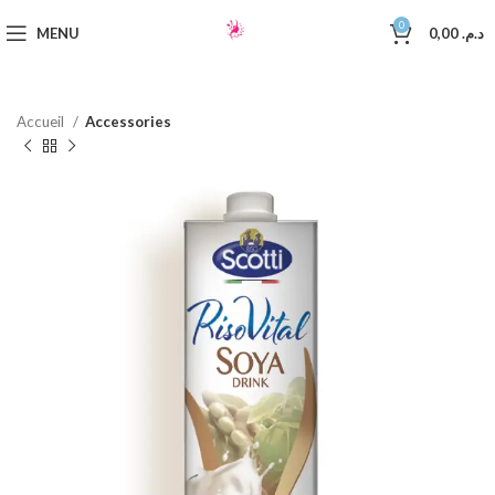
0
MENU
0,00
د.م.
Accueil
Accessories