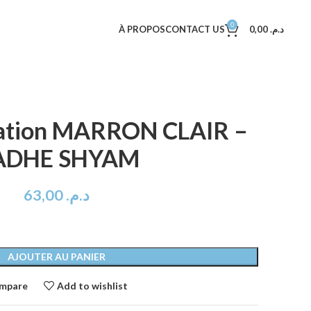
0
À PROPOS
CONTACT US
0,00
د.م.
ration MARRON CLAIR –
ADHE SHYAM
63,00
د.م.
AJOUTER AU PANIER
mpare
Add to wishlist