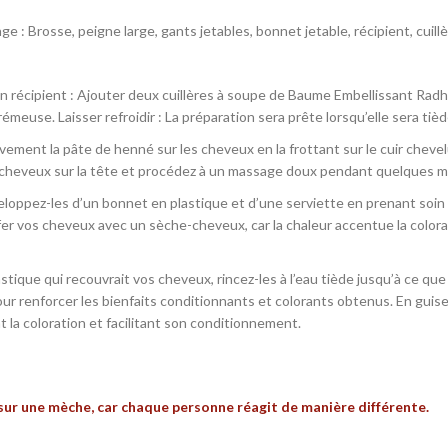
nge : Brosse, peigne large, gants jetables, bonnet jetable, récipient, c
 récipient : Ajouter deux cuillères à soupe de Baume Embellissant Radhe
rémeuse. Laisser refroidir : La préparation sera prête lorsqu’elle sera tièd
ement la pâte de henné sur les cheveux en la frottant sur le cuir cheve
 cheveux sur la tête et procédez à un massage doux pendant quelques m
eloppez-les d’un bonnet en plastique et d’une serviette en prenant soin 
r vos cheveux avec un sèche-cheveux, car la chaleur accentue la coloration
tique qui recouvrait vos cheveux, rincez-les à l’eau tiède jusqu’à ce que l
enforcer les bienfaits conditionnants et colorants obtenus. En guise d
la coloration et facilitant son conditionnement.
 sur une mèche, car chaque personne réagit de manière différente.