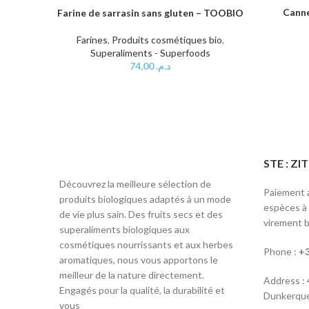
CHOIX DE
Farine de sarrasin sans gluten – TOOBIO
AJOUTER AU PANIER
Farines
,
Produits cosmétiques bio
,
Superaliments - Superfoods
74,00
د.م.
STE : Z
Découvrez la meilleure sélection de
Paiement a
produits biologiques adaptés à un mode
espèces à l
de vie plus sain. Des fruits secs et des
virement b
superaliments biologiques aux
cosmétiques nourrissants et aux herbes
Phone :
+3
aromatiques, nous vous apportons le
meilleur de la nature directement.
Address :
Engagés pour la qualité, la durabilité et
Dunkerque
vous