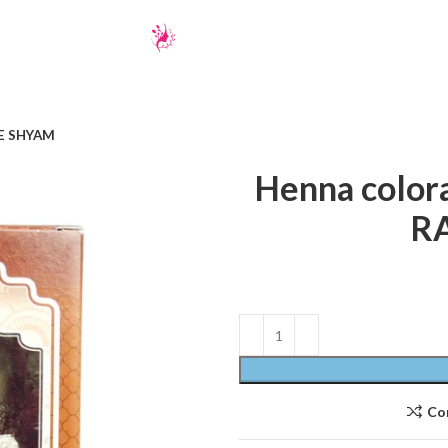
HE SHYAM
Henna colo
R
Co