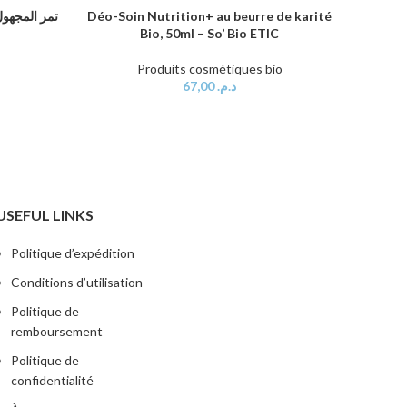
Déo-Soin Nutrition+ au beurre de karité
Fa
AJOUTER AU PANIER
AJOUTER
Bio, 50ml – So’ Bio ETIC
Fari
Produits cosmétiques bio
67,00
د.م.
USEFUL LINKS
Politique d’expédition
Conditions d’utilisation
Politique de
remboursement
Politique de
confidentialité