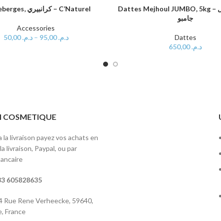
Dattes Mejhoul JUMBO, 5kg – تمر المجهول
Canneberges, كرانبيري – C’Naturel
S OPTIONS
AJOUTER AU PANIER
جامبو
Accessories
50,00
د.م.
–
95,00
د.م.
Dattes
650,00
د.م.
ITI COSMETIQUE
 la livraison payez vos achats en
a livraison, Paypal, ou par
ancaire
3 605828635
 4 Rue Rene Verheecke, 59640,
, France