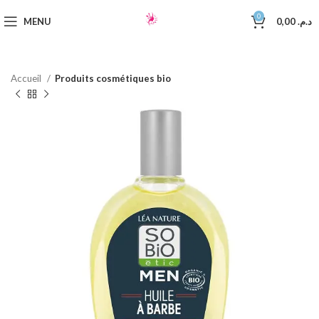
0
MENU
0,00
د.م.
Accueil
Produits cosmétiques bio