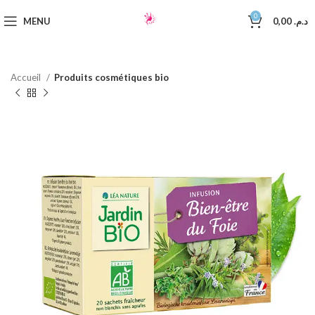
0
MENU
0,00
د.م.
Accueil
Produits cosmétiques bio