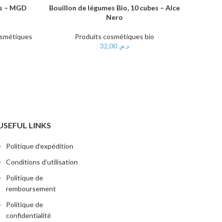
es – MGD
Bouillon de légumes Bio, 10 cubes – Alce
BB cr
AJOUTER AU PANIER
AJOUTER
Nero
osmétiques
Produits cosmétiques bio
32,00
د.م.
USEFUL LINKS
Politique d’expédition
Conditions d’utilisation
Politique de
remboursement
Politique de
confidentialité