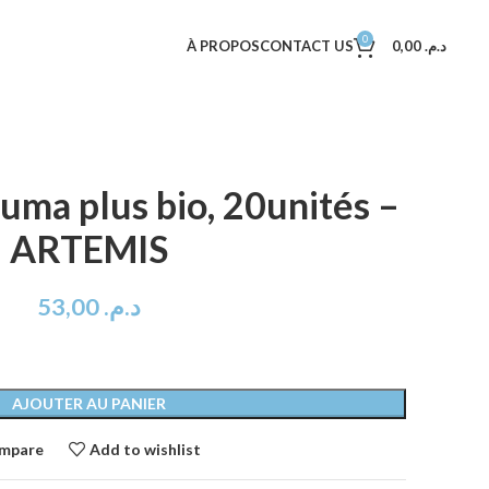
0
À PROPOS
CONTACT US
0,00
د.م.
uma plus bio, 20unités –
ARTEMIS
53,00
د.م.
AJOUTER AU PANIER
mpare
Add to wishlist