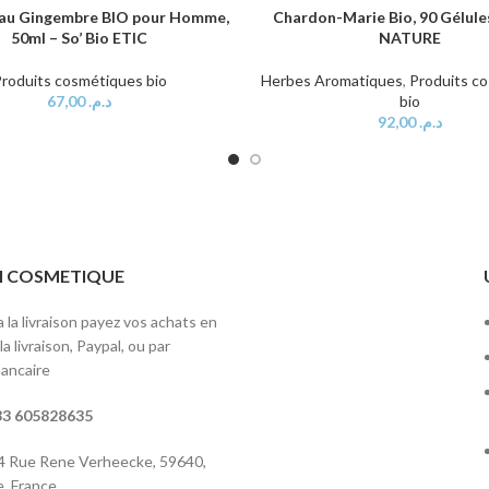
au Gingembre BIO pour Homme,
Chardon-Marie Bio, 90 Gélul
AU PANIER
AJOUTER AU PANIER
50ml – So’ Bio ETIC
NATURE
roduits cosmétiques bio
Herbes Aromatiques
,
Produits c
67,00
د.م.
bio
92,00
د.م.
ITI COSMETIQUE
 la livraison payez vos achats en
a livraison, Paypal, ou par
ancaire
3 605828635
 4 Rue Rene Verheecke, 59640,
, France