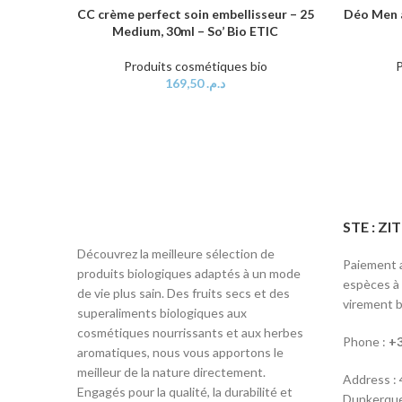
CC crème perfect soin embellisseur – 25
Déo Men 
AJOUTER AU PANIER
AJOUTER 
Medium, 30ml – So’ Bio ETIC
Produits cosmétiques bio
P
169,50
د.م.
STE : Z
Découvrez la meilleure sélection de
Paiement a
produits biologiques adaptés à un mode
espèces à l
de vie plus sain. Des fruits secs et des
virement b
superaliments biologiques aux
cosmétiques nourrissants et aux herbes
Phone :
+3
aromatiques, nous vous apportons le
meilleur de la nature directement.
Address :
Engagés pour la qualité, la durabilité et
Dunkerque