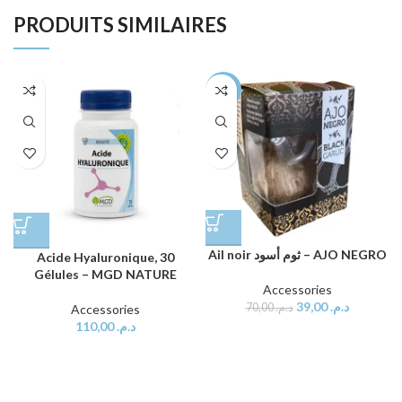
PRODUITS SIMILAIRES
-44%
Ail noir ثوم أسود – AJO NEGRO
Acide Hyaluronique, 30
Gélules – MGD NATURE
Accessories
39,00
د.م.
70,00
د.م.
Accessories
110,00
د.م.