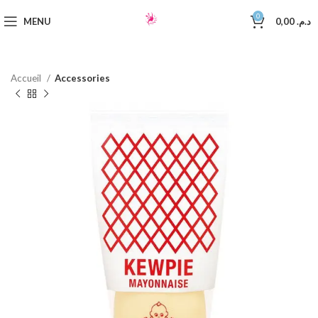
0
MENU
0,00
د.م.
Accueil
Accessories