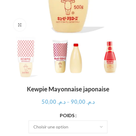
Click to enlarge
Kewpie Mayonnaise japonaise
50,00
د.م.
–
90,00
د.م.
POIDS