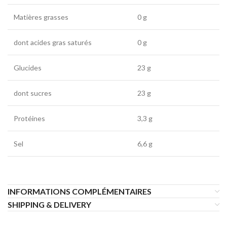
Matières grasses
0 g
dont acides gras saturés
0 g
Glucides
23 g
dont sucres
23 g
Protéines
3,3 g
Sel
6,6 g
INFORMATIONS COMPLÉMENTAIRES
SHIPPING & DELIVERY