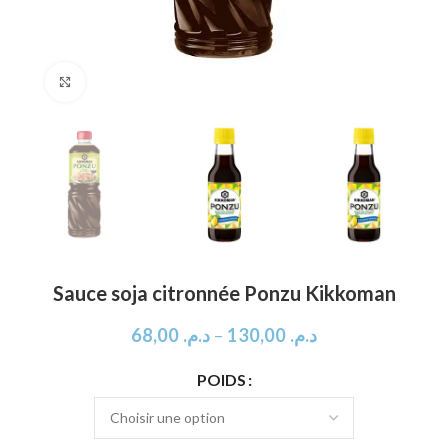
Click to enlarge
Sauce soja citronnée Ponzu Kikkoman
68,00
د.م.
–
130,00
د.م.
POIDS