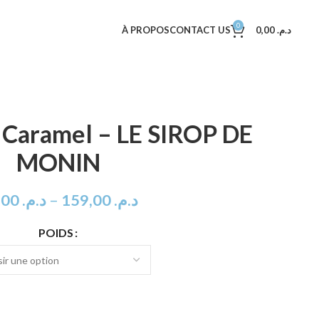
0
À PROPOS
CONTACT US
0,00
د.م.
r Caramel – LE SIROP DE
MONIN
89,00
د.م.
–
159,00
د.م.
POIDS