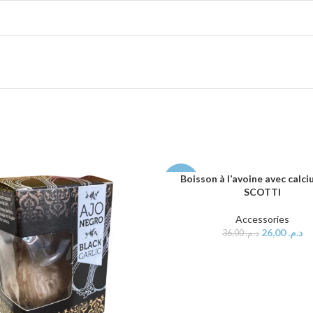
Boisson à l’avoine avec calci
AJOUTER AU PANIER
-28%
SCOTTI
Accessories
26,00
د.م.
36,00
د.م.