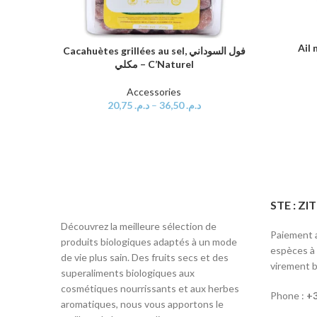
AJOUTER 
Cacahuètes grillées au sel, فول السوداني
CHOIX DES OPTIONS
مكلي – C’Naturel
Accessories
20,75
د.م.
–
36,50
د.م.
STE : Z
Découvrez la meilleure sélection de
Paiement a
produits biologiques adaptés à un mode
espèces à l
de vie plus sain. Des fruits secs et des
virement b
superaliments biologiques aux
cosmétiques nourrissants et aux herbes
Phone :
+3
aromatiques, nous vous apportons le