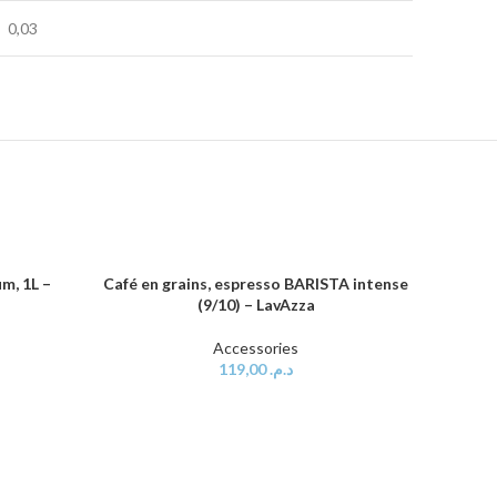
0,03
um, 1L –
Café en grains, espresso BARISTA intense
AJOUTER AU PANIER
(9/10) – LavAzza
Accessories
119,00
د.م.