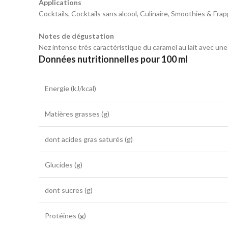
Applications
Cocktails, Cocktails sans alcool, Culinaire, Smoothies & Fra
Notes de dégustation
Nez intense très caractéristique du caramel au lait avec u
Données nutritionnelles pour 100 ml
Energie (kJ/kcal)
Matières grasses (g)
dont acides gras saturés (g)
Glucides (g)
dont sucres (g)
Protéines (g)