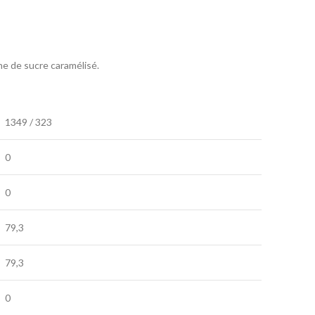
he de sucre caramélisé.
1349 / 323
0
0
79,3
79,3
0