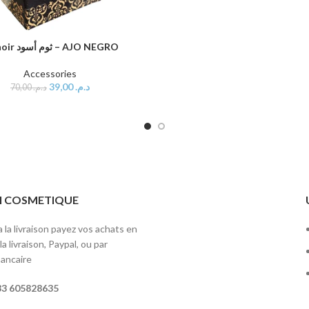
Ail noir ثوم أسود – AJO NEGRO
AU PANIER
Accessories
39,00
د.م.
70,00
د.م.
ITI COSMETIQUE
 la livraison payez vos achats en
a livraison, Paypal, ou par
ancaire
3 605828635