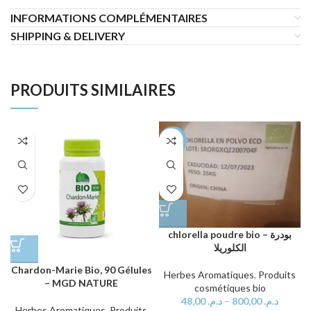
INFORMATIONS COMPLÉMENTAIRES
SHIPPING & DELIVERY
PRODUITS SIMILAIRES
-75%
chlorella poudre bio – بودرة
الكلوريلا
Chardon-Marie Bio, 90 Gélules
Herbes Aromatiques
,
Produits
– MGD NATURE
cosmétiques bio
48,00
د.م.
–
800,00
د.م.
Herbes Aromatiques
,
Produits