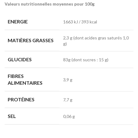
Valeurs nutritionnelles moyennes pour 100g
ENERGIE
1663 kJ / 393 kcal
2,3 g (dont acides gras saturés 1,0
MATIÈRES GRASSES
g)
GLUCIDES
83g (dont sucres : 15 g)
FIBRES
3,9 g
ALIMENTAIRES
PROTÉINES
7,7 g
SEL
0,06 g