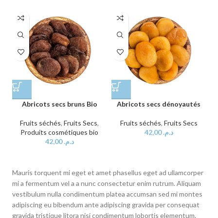
Abricots secs bruns Bio
Abricots secs dénoyautés
Fruits séchés
,
Fruits Secs
,
Fruits séchés
,
Fruits Secs
Produits cosmétiques bio
42,00
د.م.
42,00
د.م.
Mauris torquent mi eget et amet phasellus eget ad ullamcorper
mi a fermentum vel a a nunc consectetur enim rutrum. Aliquam
vestibulum nulla condimentum platea accumsan sed mi montes
adipiscing eu bibendum ante adipiscing gravida per consequat
gravida tristique litora nisi condimentum lobortis elementum.