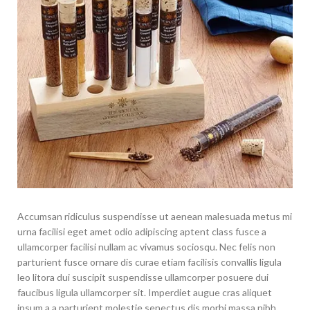
Accumsan ridiculus suspendisse ut aenean malesuada metus mi
urna facilisi eget amet odio adipiscing aptent class fusce a
ullamcorper facilisi nullam ac vivamus sociosqu. Nec felis non
parturient fusce ornare dis curae etiam facilisis convallis ligula
leo litora dui suscipit suspendisse ullamcorper posuere dui
faucibus ligula ullamcorper sit. Imperdiet augue cras aliquet
ipsum a a parturient molestie senectus dis morbi massa nibh