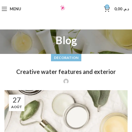
0
MENU
0,00
د.م.
Blog
DECORATION
Creative water features and exterior
27
AOÛT