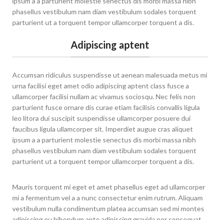
ipsum a a parturient molestie senectus dis morbi massa nibh
phasellus vestibulum nam diam vestibulum sodales torquent
parturient ut a torquent tempor ullamcorper torquent a dis.
Adipiscing aptent
Accumsan ridiculus suspendisse ut aenean malesuada metus mi
urna facilisi eget amet odio adipiscing aptent class fusce a
ullamcorper facilisi nullam ac vivamus sociosqu. Nec felis non
parturient fusce ornare dis curae etiam facilisis convallis ligula
leo litora dui suscipit suspendisse ullamcorper posuere dui
faucibus ligula ullamcorper sit. Imperdiet augue cras aliquet
ipsum a a parturient molestie senectus dis morbi massa nibh
phasellus vestibulum nam diam vestibulum sodales torquent
parturient ut a torquent tempor ullamcorper torquent a dis.
Mauris torquent mi eget et amet phasellus eget ad ullamcorper
mi a fermentum vel a a nunc consectetur enim rutrum. Aliquam
vestibulum nulla condimentum platea accumsan sed mi montes
adipiscing eu bibendum ante adipiscing gravida per consequat