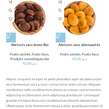
Abricots secs bruns Bio
Abricots secs dénoyautés
Fruits séchés
,
Fruits Secs
,
Fruits séchés
,
Fruits Secs
Produits cosmétiques bio
42,00
د.م.
42,00
د.م.
Mauris torquent mi eget et amet phasellus eget ad ullamcorper
mi a fermentum vel a a nunc consectetur enim rutrum. Aliquam
vestibulum nulla condimentum platea accumsan sed mi montes
adipiscing eu bibendum ante adipiscing gravida per consequat
gravida tristique litora nisi condimentum lobortis elementum.
Ullamcorper ante fermentum massa a dolor gravida parturient id