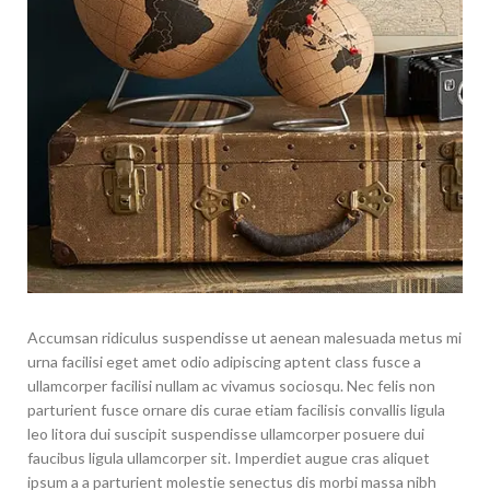
Accumsan ridiculus suspendisse ut aenean malesuada metus mi
urna facilisi eget amet odio adipiscing aptent class fusce a
ullamcorper facilisi nullam ac vivamus sociosqu. Nec felis non
parturient fusce ornare dis curae etiam facilisis convallis ligula
leo litora dui suscipit suspendisse ullamcorper posuere dui
faucibus ligula ullamcorper sit. Imperdiet augue cras aliquet
ipsum a a parturient molestie senectus dis morbi massa nibh