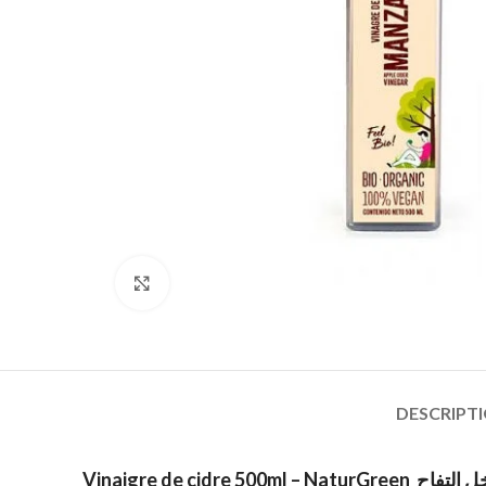
Click to enlarge
DESCRIPT
Vinaigre de cidre 500ml – NaturGreen
ل التفاح