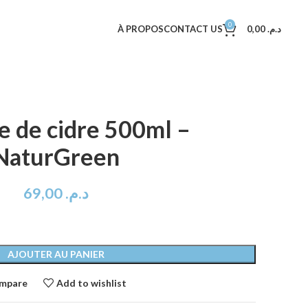
0
À PROPOS
CONTACT US
0,00
د.م.
e de cidre 500ml –
NaturGreen
69,00
د.م.
AJOUTER AU PANIER
mpare
Add to wishlist