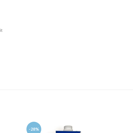
it
-28%