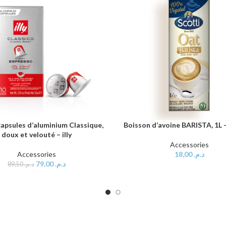
capsules d’aluminium Classique,
Boisson d’avoine BARISTA, 1L
AU PANIER
AJOUTER AU PANIER
doux et velouté – illy
Accessories
Accessories
18,00
د.م.
79,00
د.م.
89,50
د.م.