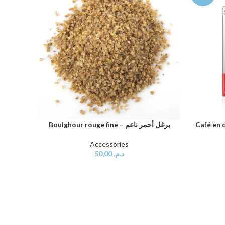
Boulghour rouge fine – برغل أحمر ناعم
Café en 
AJOUTER AU PANIER
AJOUTER 
Accessories
50,00
د.م.