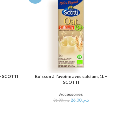
 – SCOTTI
Boisson à l’avoine avec calcium, 1L –
AJOUTER AU PANIER
SCOTTI
Café 
AJOUTER
Accessories
26,00
د.م.
36,00
د.م.