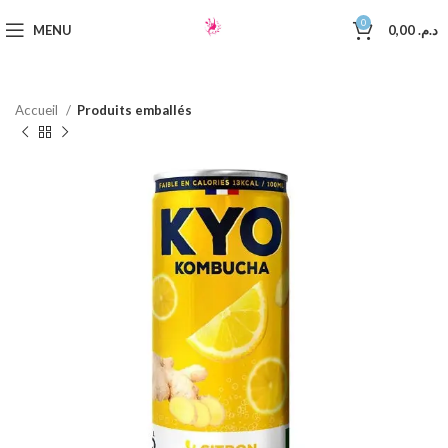
0
MENU
0,00
د.م.
Accueil
Produits emballés