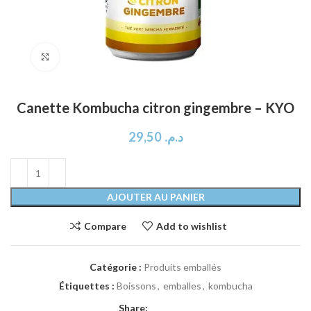
Click to enlarge
Canette Kombucha citron gingembre – KYO
29,50
د.م.
AJOUTER AU PANIER
Compare
Add to wishlist
Catégorie :
Produits emballés
Étiquettes :
Boissons
,
emballes
,
kombucha
Share: