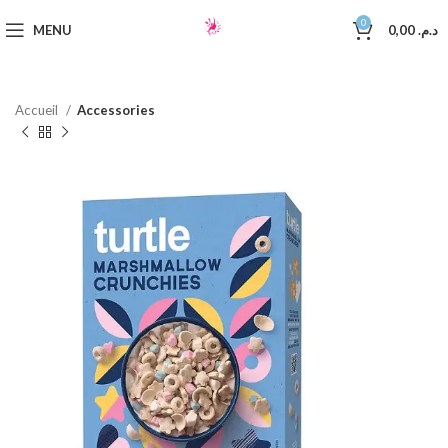
0
MENU
0,00
د.م.
Accueil
Accessories