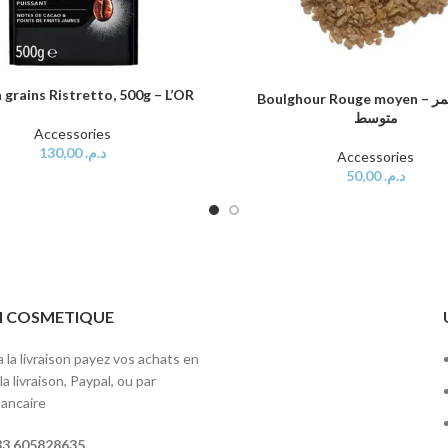
 grains Ristretto, 500g – L’OR
AU PANIER
Boulghour Rouge moyen – برغل أحمر
AJOUTER AU PANIER
متوسط
Accessories
130,00
د.م.
Accessories
50,00
د.م.
ITI COSMETIQUE
 la livraison payez vos achats en
a livraison, Paypal, ou par
ancaire
3 605828635