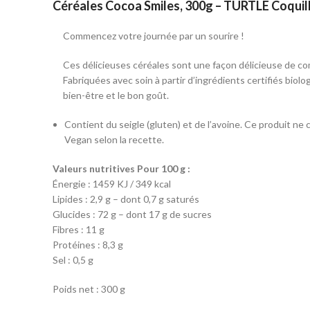
Céréales Cocoa Smiles, 300g – TURTLE
Coquil
Commencez votre journée par un sourire !
Ces délicieuses céréales sont une façon délicieuse de co
Fabriquées avec soin à partir d’ingrédients certifiés biolo
bien-être et le bon goût.
Contient du seigle (gluten) et de l’avoine
. C
e produit ne 
Vegan selon la recette.
Valeurs nutritives Pour 100 g :
Énergie : 1459 KJ / 349 kcal
Lipides : 2,9 g – dont 0,7 g saturés
Glucides : 72 g – dont 17 g de sucres
Fibres : 11 g
Protéines : 8,3 g
Sel : 0,5 g
Poids net : 300 g