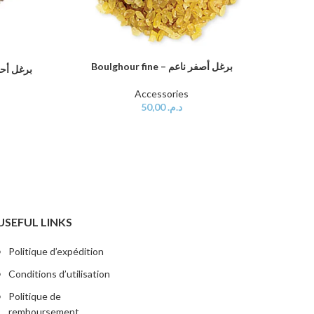
Boulghour fine – برغل أصفر ناعم
Bâtonn
AJOUTER AU PANIER
AJOUTER
Accessories
50,00
د.م.
USEFUL LINKS
Politique d’expédition
Conditions d’utilisation
Politique de
remboursement