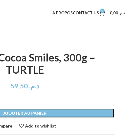
0
À PROPOS
CONTACT US
0,00
د.م.
Cocoa Smiles, 300g –
TURTLE
59,50
د.م.
AJOUTER AU PANIER
mpare
Add to wishlist