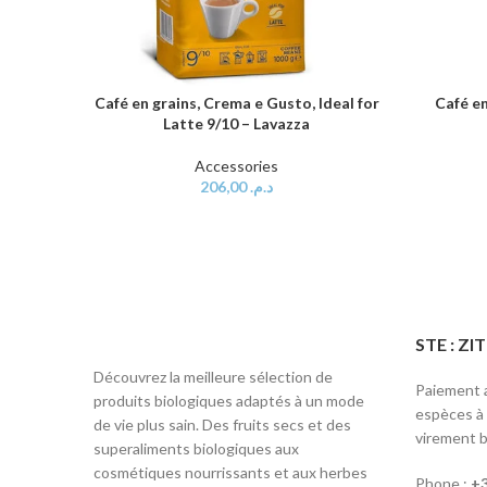
Café en grains, Crema e Gusto, Ideal for
Café en
AJOUTER AU PANIER
AJOUTER 
Latte 9/10 – Lavazza
Accessories
206,00
د.م.
STE : Z
Découvrez la meilleure sélection de
Paiement a
produits biologiques adaptés à un mode
espèces à l
de vie plus sain. Des fruits secs et des
virement b
superaliments biologiques aux
cosmétiques nourrissants et aux herbes
Phone :
+3