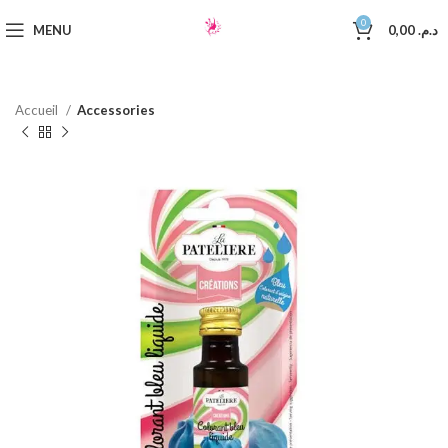
0
MENU
0,00
د.م.
Accueil
Accessories