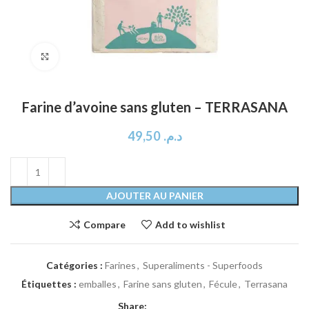
Click to enlarge
Farine d’avoine sans gluten – TERRASANA
49,50
د.م.
AJOUTER AU PANIER
Compare
Add to wishlist
Catégories :
Farines
,
Superaliments - Superfoods
Étiquettes :
emballes
,
Farine sans gluten
,
Fécule
,
Terrasana
Share: