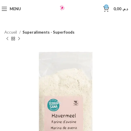
0
MENU
0,00
د.م.
Accueil
Superaliments - Superfoods