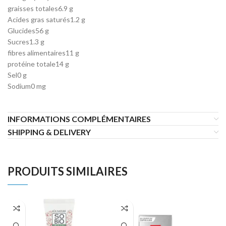
graisses totales
6.9 g
Acides gras saturés
1.2 g
Glucides
56 g
Sucres
1.3 g
fibres alimentaires
11 g
protéine totale
14 g
Sel
0 g
Sodium
0 mg
INFORMATIONS COMPLÉMENTAIRES
SHIPPING & DELIVERY
PRODUITS SIMILAIRES