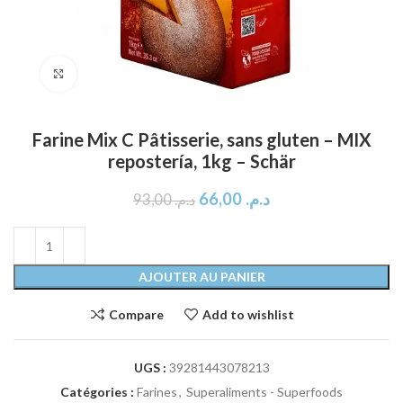
Click to enlarge
Farine Mix C Pâtisserie, sans gluten – MIX
repostería, 1kg – Schär
66,00
د.م.
93,00
د.م.
AJOUTER AU PANIER
Compare
Add to wishlist
UGS :
39281443078213
Catégories :
Farines
,
Superaliments - Superfoods