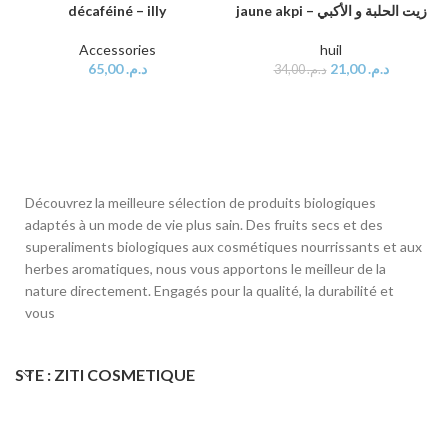
décaféiné – illy
jaune akpi – زيت الحلبة و الأكبي
Accessories
huil
65,00
د.م.
21,00
د.م.
34,00
د.م.
Découvrez la meilleure sélection de produits biologiques
adaptés à un mode de vie plus sain. Des fruits secs et des
superaliments biologiques aux cosmétiques nourrissants et aux
herbes aromatiques, nous vous apportons le meilleur de la
nature directement. Engagés pour la qualité, la durabilité et
vous
STE : ZITI COSMETIQUE