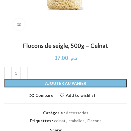
Click to enlarge
Flocons de seigle, 500g – Celnat
37,00
د.م.
AJOUTER AU PANIER
Compare
Add to wishlist
Catégorie :
Accessories
Étiquettes :
celnat
,
emballes
,
Flocons
Share: