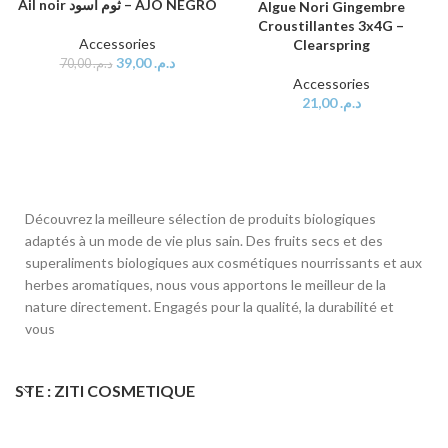
Ail noir ثوم أسود – AJO NEGRO
Algue Nori Gingembre
Croustillantes 3x4G –
Accessories
Clearspring
39,00
د.م.
70,00
د.م.
Accessories
21,00
د.م.
Découvrez la meilleure sélection de produits biologiques
adaptés à un mode de vie plus sain. Des fruits secs et des
superaliments biologiques aux cosmétiques nourrissants et aux
herbes aromatiques, nous vous apportons le meilleur de la
nature directement. Engagés pour la qualité, la durabilité et
vous
STE : ZITI COSMETIQUE