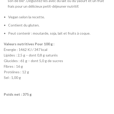
son de blé*.
Dégustez-les avec du lait ou du yaourt et un fruit
frais pour un délicieux petit-déjeuner nutritif.
Vegan selon la recette.
Contient du gluten.
Peut contenir : moutarde, soja, lait et fruits à coque.
Valeurs nutritives Pour 100 g :
Énergie : 1462 KJ / 347 kcal
Lipides : 2,5 g – dont 0,8 g saturés
Glucides : 61 g – dont 5,0 g de sucres
Fibres : 16 g
Protéines : 12 g
Sel : 1,00 g
Poids net : 375 g