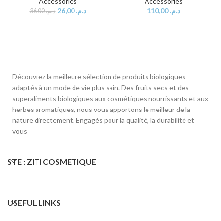
Accessories
Accessories
26,00
د.م.
110,00
د.م.
36,00
د.م.
Découvrez la meilleure sélection de produits biologiques
adaptés à un mode de vie plus sain. Des fruits secs et des
superaliments biologiques aux cosmétiques nourrissants et aux
herbes aromatiques, nous vous apportons le meilleur de la
nature directement. Engagés pour la qualité, la durabilité et
vous
STE : ZITI COSMETIQUE
USEFUL LINKS