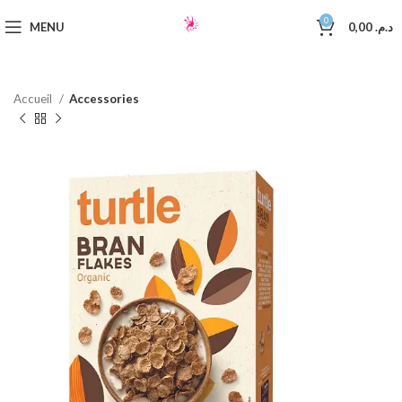
0
MENU
0,00
د.م.
Accueil
Accessories