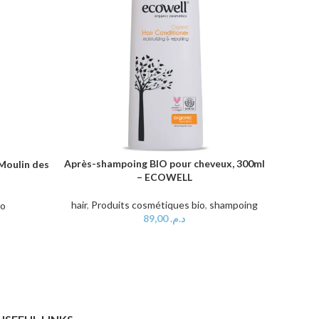
Après-shampoing BIO pour cheveux, 300ml
Compo
AJOUTER AU PANIER
AJOUTER
Moulin des
– ECOWELL
hair
,
Produits cosmétiques bio
,
shampoing
io
89,00
د.م.