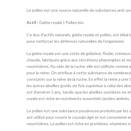
Le pollen est une source naturelle de substances anti-oxy
Actif :
Gelée royale | Pollen bio.
Ce duo d’actifs naturels, gelée royale et pollen, est idéa
pour renforcer les défenses naturelles de l’organisme.
La gelée royale est une sorte de gélatine, fluide, crémeu
chaude, fabriquée grâce aux sécrétions pharyngées et ma
nourricières. Au sein de la ruche, elle est utilisée comme a
pour la reine. On attribue à cette substance de nombreu
constatés sur la reine de la ruche. En effet la reine a un
les autres abeilles (poids six fois supérieur à celui des abe
est d’environ 5 ans, tandis que les abeilles ouvrières ne 
royale est riche en nutriments essentiels (acides aminés, 
Le pollen est une substance poudreuse produite par les o
est utilisé pour nourrir le couvain âgé et est consommé e
nourricières. Le pollen est riche en protéines, vitamines 