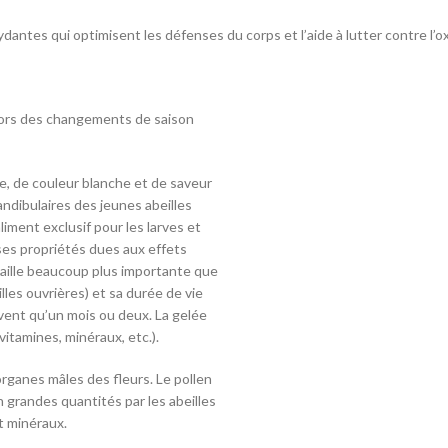
dantes qui optimisent les défenses du corps et l’aide à lutter contre l’o
l lors des changements de saison
se, de couleur blanche et de saveur
ndibulaires des jeunes abeilles
liment exclusif pour les larves et
ses propriétés dues aux effets
e taille beaucoup plus importante que
illes ouvrières) et sa durée de vie
vivent qu’un mois ou deux. La gelée
vitamines, minéraux, etc.).
rganes mâles des fleurs. Le pollen
n grandes quantités par les abeilles
et minéraux.