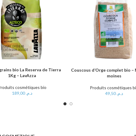
grains bio La Reserva de Tierra
AU PANIER
Couscous d’Orge complet bio – 
AJOUTER AU PANIER
1Kg – LavAzza
moines
roduits cosmétiques bio
Produits cosmétiques b
189,00
د.م.
49,50
د.م.