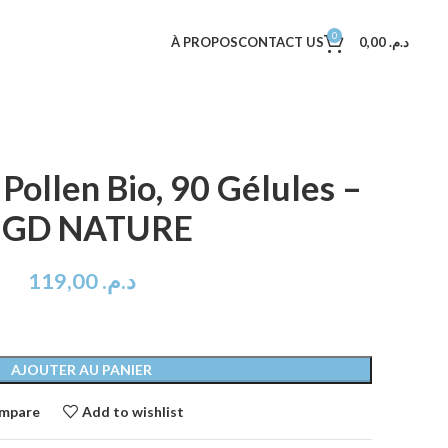
0
À PROPOS
CONTACT US
0,00
د.م.
Pollen Bio, 90 Gélules –
GD NATURE
119,00
د.م.
AJOUTER AU PANIER
mpare
Add to wishlist