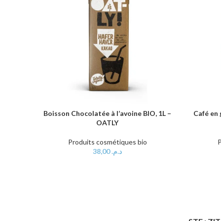
Boisson Chocolatée à l’avoine BIO, 1L –
Café en 
AJOUTER AU PANIER
AJOUTER 
OATLY
Produits cosmétiques bio
P
38,00
د.م.