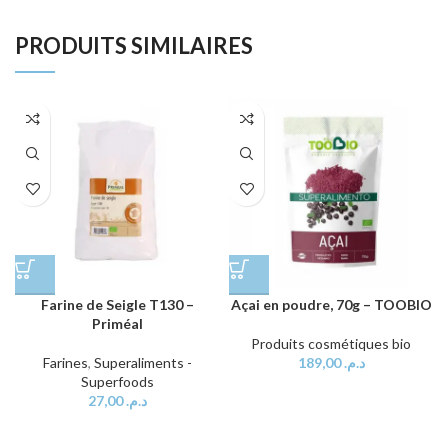
PRODUITS SIMILAIRES
Farine de Seigle T130 –
Açai en poudre, 70g – TOOBIO
Priméal
Produits cosmétiques bio
Farines
,
Superaliments -
189,00
د.م.
Superfoods
27,00
د.م.